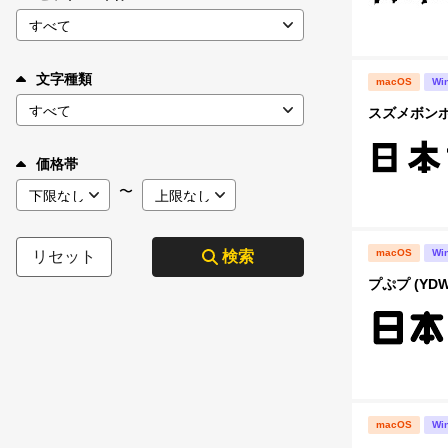
文字種類
macOS
Wi
スズメボンボ
価格帯
〜
macOS
Wi
リセット
検索
プぷプ (YD
macOS
Wi