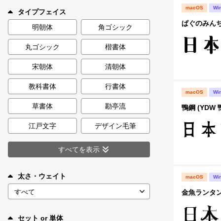
新着一覧
macOS
Wi
タイプフェイス
ぱぐのみんち
明朝体
角ゴシック
丸ゴシック
楷書体
カート
0
宋朝体
清朝体
マイページ
教科書体
行書体
macOS
Wi
お気に入り
草書体
勘亭流
鴨鋼 (YDW 
江戸文字
デザイン毛筆
ご利用ガイド
すべてを表示
よくあるご質問
太さ・ウェイト
macOS
Wi
お問い合わせ
金魚ランタン
セット or 単体