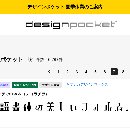
デザインポケット 夏季休業のご案内
ポケット
該当件数：
6,769件
1
2
3
4
5
6
7
8
ヤマナカデザインワークス
ndows
Open Type Font
デザイン書体
ヲ (YDWネコノコラヂヲ)