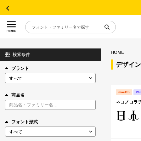
menu
HOME
目的別フォントガイド
検索条件
デザイン
ブランド
特集
おすすめ
macOS
Wi
商品名
ネコノコラヂ
年間ライセンス商品
フォント形式
キャンペーン一覧