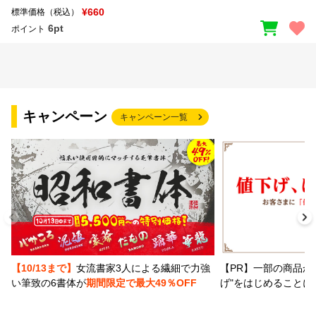
¥660
標準価格（税込）
6pt
ポイント
キャンペーン
キャンペーン一覧
【PR】一部の商品か
【10/13まで】
女流書家3人による繊細で力強
げ"をはじめることに
い筆致の6書体が
期間限定で最大49％OFF