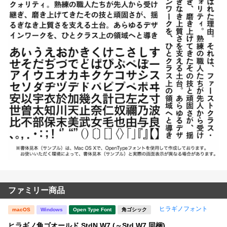
ファミリー商品
ヒラギノフォント
macOS
Windows
Open Type Font
角ゴシック
ヒラギノ角ゴオールド StdN W7 (～Std W7 同梱)