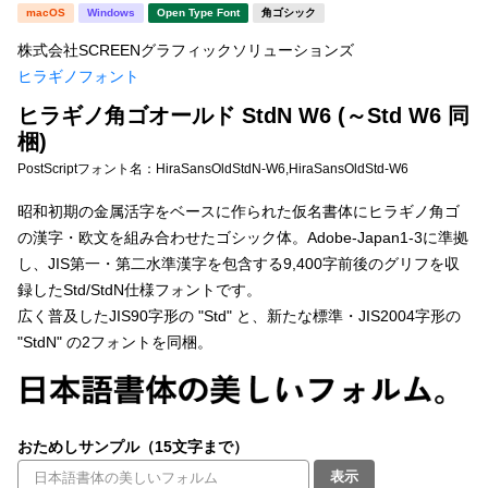
新着一覧
macOS
Windows
Open Type Font
角ゴシック
明朝体
角ゴシック
株式会社SCREENグラフィックソリューションズ
丸ゴシック
楷書体
ヒラギノフォント
カート
0
宋朝体
清朝体
ヒラギノ角ゴオールド StdN W6 (～Std W6 同
梱)
教科書体
行書体
マイページ
PostScriptフォント名：
HiraSansOldStdN-W6,HiraSansOldStd-W6
草書体
勘亭流
昭和初期の金属活字をベースに作られた仮名書体にヒラギノ角ゴ
お気に入り
の漢字・欧文を組み合わせたゴシック体。Adobe-Japan1-3に準拠
江戸文字
デザイン毛筆
し、JIS第一・第二水準漢字を包含する9,400字前後のグリフを収
録したStd/StdN仕様フォントです。
すべてを表示
ご利用ガイド
広く普及したJIS90字形の "Std" と、新たな標準・JIS2004字形の
"StdN" の2フォントを同梱。
太さ・ウェイト
よくあるご質問
お問い合わせ
セット or 単体
おためしサンプル（15文字まで）
表示