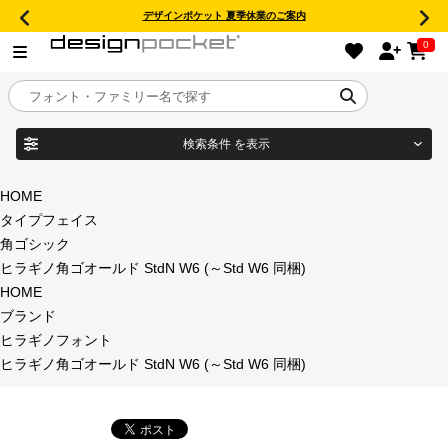
デザインポケット 夏季休業のご案内
0
検索条件
を表示
目的別フォントガイド
ブランド
HOME
タイプフェイス
特集
角ゴシック
ヒラギノ角ゴオールド StdN W6 (～Std W6 同梱)
商品名
おすすめ
HOME
ブランド
年間ライセンス商品
ヒラギノフォント
フォント形式
ヒラギノ角ゴオールド StdN W6 (～Std W6 同梱)
キャンペーン一覧
タイプフェイス