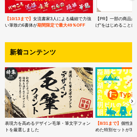
教科書体
行書体
草書体
勘亭流
【PR】一部の商品か
【10/13まで】
女流書家3人による繊細で力強
げ"をはじめることに
い筆致の6書体が
期間限定で最大49％OFF
江戸文字
デザイン毛筆
すべてを表示
新着コンテンツ
太さ・ウェイト
セット or 単体
文字種類
表現力を高めるデザイン毛筆・筆文字フォン
【8/31まで】
個性派
トを厳選しました
めた特別セットが37%O
価格帯