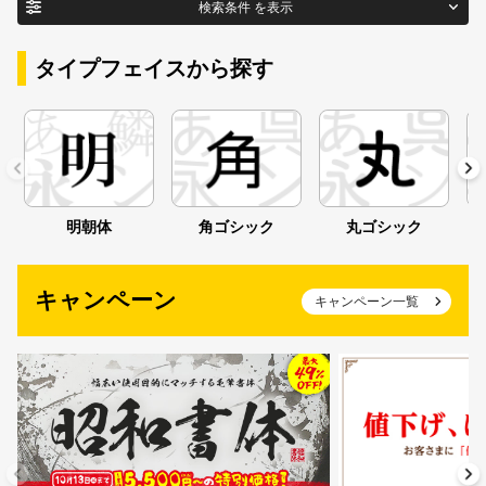
新着一覧
検索条件
を表示
ブランド
タイプフェイスから探す
カート
0
商品名
マイページ
明朝体
角ゴシック
丸ゴシック
お気に入り
フォント形式
ご利用ガイド
キャンペーン
キャンペーン一覧
タイプフェイス
よくあるご質問
明朝体
角ゴシック
丸ゴシック
楷書体
お問い合わせ
宋朝体
清朝体