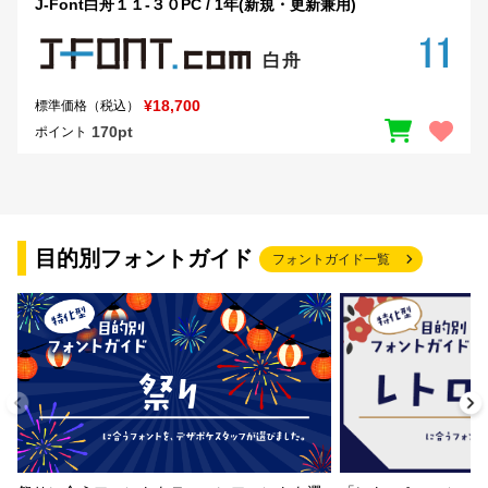
J-Font白舟１１-３０PC / 1年(新規・更新兼用)
¥18,700
標準価格（税込）
170pt
ポイント
目的別フォントガイド
フォントガイド一覧