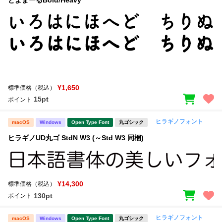
新着一覧
明朝体
角ゴシック
丸ゴシック
楷書体
カート
0
宋朝体
清朝体
教科書体
行書体
マイページ
¥1,650
標準価格（税込）
草書体
勘亭流
15pt
ポイント
お気に入り
江戸文字
デザイン毛筆
ヒラギノフォント
macOS
Windows
Open Type Font
丸ゴシック
すべてを表示
ご利用ガイド
ヒラギノUD丸ゴ StdN W3 (～Std W3 同梱)
太さ・ウェイト
よくあるご質問
¥14,300
標準価格（税込）
お問い合わせ
130pt
ポイント
セット or 単体
ヒラギノフォント
macOS
Windows
Open Type Font
丸ゴシック