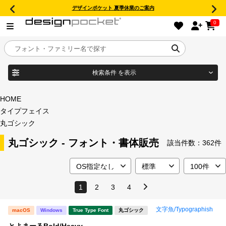
デザインポケット 夏季休業のご案内
0
検索条件
を表示
目的別フォントガイド
ブランド
HOME
タイプフェイス
特集
丸ゴシック
商品名
丸ゴシック - フォント・書体販売
おすすめ
該当件数：
362件
年間ライセンス商品
フォント形式
1
2
3
4
キャンペーン一覧
文字魚/Typographish
macOS
Windows
True Type Font
丸ゴシック
タイプフェイス
とよまーるBold/Heavy