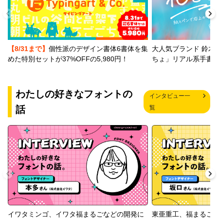
【8/31まで】
個性派のデザイン書体6書体を集
大人気ブランド 鈴木
めた特別セットが37%OFFの5,980円！
ちょ」リアル系手書
わたしの好きなフォントの
インタビュー一
話
覧
イワタミンゴ、イワタ福まるごなどの開発に
東亜重工、福まるご