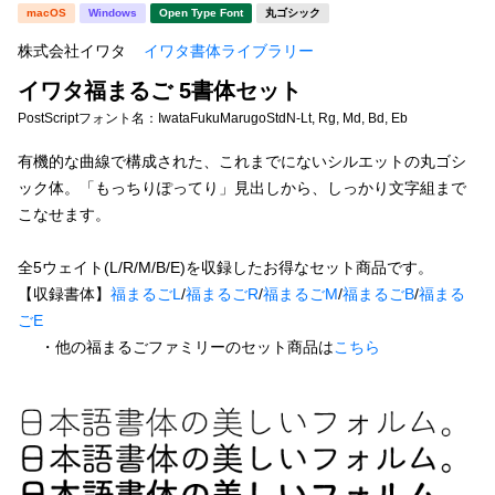
新着一覧
macOS
Windows
Open Type Font
丸ゴシック
明朝体
角ゴシック
株式会社イワタ
イワタ書体ライブラリー
丸ゴシック
楷書体
イワタ福まるご 5書体セット
カート
0
宋朝体
清朝体
PostScriptフォント名：
IwataFukuMarugoStdN-Lt, Rg, Md, Bd, Eb
教科書体
行書体
有機的な曲線で構成された、これまでにないシルエットの丸ゴシ
マイページ
ック体。「もっちりぽってり」見出しから、しっかり文字組まで
草書体
勘亭流
こなせます。
お気に入り
江戸文字
デザイン毛筆
全5ウェイト(L/R/M/B/E)を収録したお得なセット商品です。
【収録書体】
福まるごL
/
福まるごR
/
福まるごM
/
福まるごB
/
福まる
すべてを表示
ご利用ガイド
ごE
・他の福まるごファミリーのセット商品は
こちら
太さ・ウェイト
よくあるご質問
お問い合わせ
セット or 単体