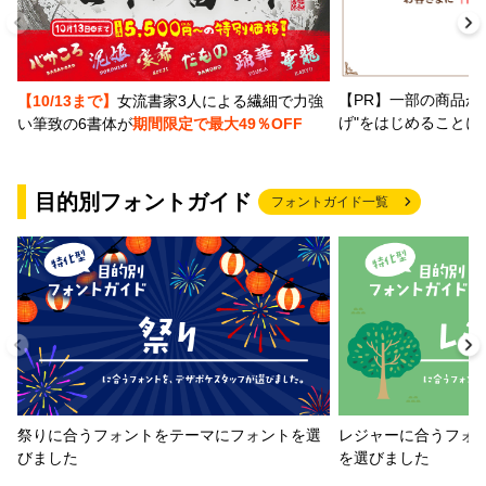
【PR】一部の商品か
【10/13まで】
女流書家3人による繊細で力強
げ"をはじめることに
い筆致の6書体が
期間限定で最大49％OFF
目的別フォントガイド
フォントガイド一覧
祭りに合うフォントをテーマにフォントを選
レジャーに合うフォ
びました
を選びました