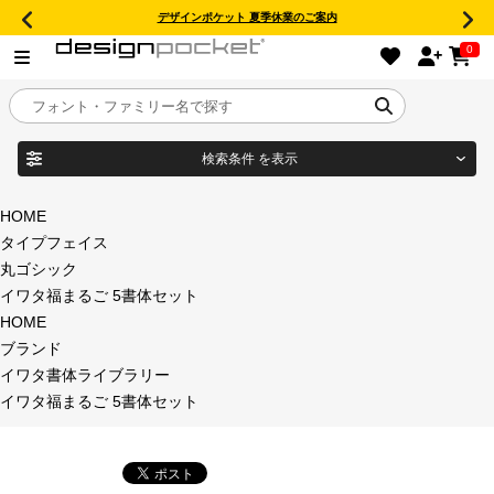
デザインポケット 夏季休業のご案内
0
検索条件
を表示
目的別フォントガイド
ブランド
HOME
タイプフェイス
特集
丸ゴシック
イワタ福まるご 5書体セット
商品名
おすすめ
HOME
ブランド
年間ライセンス商品
イワタ書体ライブラリー
フォント形式
イワタ福まるご 5書体セット
キャンペーン一覧
タイプフェイス