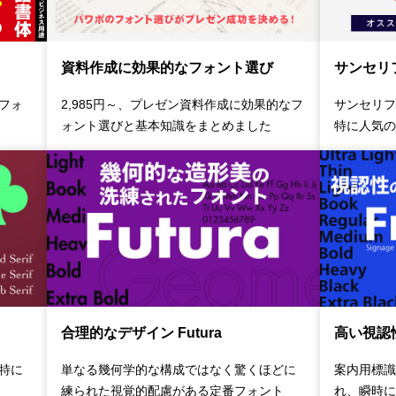
サンセリ
資料作成に効果的なフォント選び
語フォ
サンセリフ
2,985円～、プレゼン資料作成に効果的なフ
特に人気の
ォント選びと基本知識をまとめました
合理的なデザイン Futura
高い視認性 
特に
単なる幾何学的な構成ではなく驚くほどに
案内用標識
練られた視覚的配慮がある定番フォント
れ、瞬時に