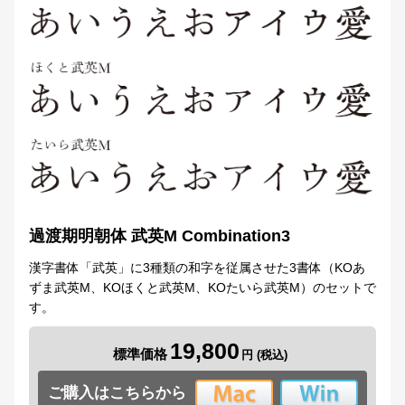
過渡期明朝体 武英M Combination3
漢字書体「武英」に3種類の和字を従属させた3書体（KOあ
ずま武英M、KOほくと武英M、KOたいら武英M）のセットで
す。
19,800
標準価格
ご購入はこちらから