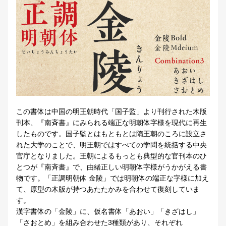
この書体は中国の明王朝時代「国子監」より刊行された木版
刊本、『南斉書』にみられる端正な明朝体字様を現代に再生
したものです。国子監とはもともとは隋王朝のころに設立さ
れた大学のことで、明王朝ではすべての学問を統括する中央
官庁となりました。王朝によるもっとも典型的な官刊本のひ
とつが『南斉書』で、由緒正しい明朝体字様がうかがえる書
物です。「正調明朝体 金陵」では明朝体の端正な字様に加え
て、原型の木版が持つあたたかみを合わせて復刻していま
す。
漢字書体の「金陵」に、仮名書体「あおい」「きざはし」
「さおとめ」を組み合わせた3種類があり、それぞれ