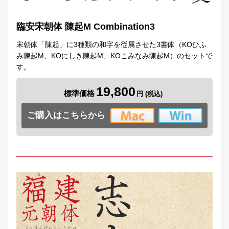
臨安宋朝体 陳起M Combination3
宋朝体「陳起」に3種類の和字を従属させた3書体（KOひふ
み陳起M、KOにしき陳起M、KOこみなみ陳起M）のセットで
す。
19,800
標準価格
ご購入はこちらから