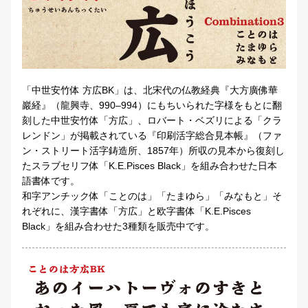
「中世安竹体 方広BK」は、北宋代の仏教経典『大方廣佛華
巖経』（龍興寺、990–994）にもちいられた字様をもとに翻
刻した中世安竹体「方広」、ロバート・ベズリによる「クラ
レンドン」が掲載されている『印刷活字総合見本帳』（ファ
ン・ストリート活字鋳造所、1857年）所収の見本から復刻し
たスラブセリフ体「K.E.Pisces Black」を組み合わせた日本
語書体です。
和字アンチック体「ことのは」「たまゆら」「みなもと」そ
れぞれに、漢字書体「方広」と欧字書体「K.E.Pisces
Black」を組み合わせた3種類を販売中です。