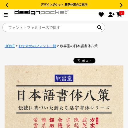
デザインポケット 夏季休業のご案内
0
HOME
>
おすすめのフォント一覧
> 欣喜堂の日本語書体八策
目的別フォントガイド
特集
おすすめ
年間ライセンス商品
キャンペーン一覧