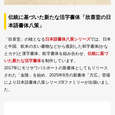
新着一覧
伝統に基づいた新たな活字書体「欣喜堂の日
本語書体八策」
カート
0
「欣喜堂」の核となる
日本語書体八策シリーズ
では、日本
マイページ
と中国、欧米の古い書物などから復刻した和字書体(かな
とカナ)と漢字書体、欧字書体を組み合わせ、
伝統に基づ
お気に入り
いた新たな活字書体
を制作しています。
2017年にモリサワパスポートの新書体としてもリリース
ご利用ガイド
された「金陵」を始め、2025年9月の新書体「方広」登場
により日本語書体八策シリーズ8ファミリーが出揃いまし
よくあるご質問
た。
お問い合わせ