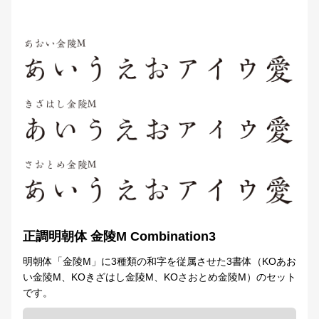
正調明朝体 金陵M Combination3
明朝体「金陵M」に3種類の和字を従属させた3書体（KOあお
い金陵M、KOきざはし金陵M、KOさおとめ金陵M）のセット
です。