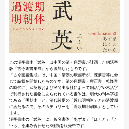
この漢字書体「武英」は中国の清・康熙帝が計画した銅活字
版『古今図書集成』から復刻したものです。
『古今図書集成』は、中国・清朝の康熙帝が、陳夢雷等に命
じて編纂を開始したものです。清の康煕帝・雍正帝・乾隆帝
の時代に、武英殿および民間出版社によって銅活字や木活字
で刊行された書物にあらわれている書体は、明代の刊本字様
である「明朝体」と、清代後期の「近代明朝体」との過渡期
にあたるので、そのカテゴリーを「過渡期明朝体」としてい
ます。
漢字書体の「武英」に、仮名書体「あずま」「ほくと」「た
いら」を組み合わせた3種類を販売中です。