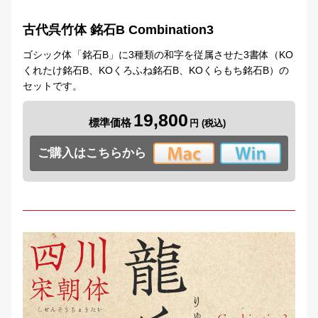
古代呉竹体 銘石B Combination3
ゴシック体「銘石B」に3種類の和字を従属させた3書体（KO
くれたけ銘石B、KOくろふね銘石B、KOくらもち銘石B）の
セットです。
19,800
標準価格
ご購入はこちらから