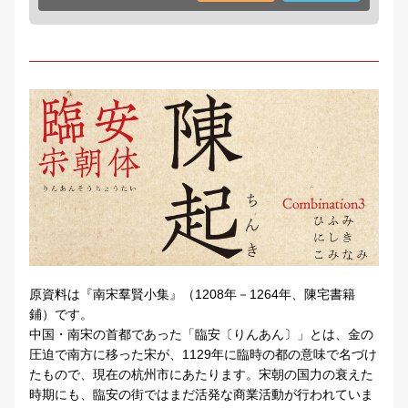
原資料は『南宋羣賢小集』（1208年－1264年、陳宅書籍
鋪）です。
中国・南宋の首都であった「臨安〔りんあん〕」とは、金の
圧迫で南方に移った宋が、1129年に臨時の都の意味で名づけ
たもので、現在の杭州市にあたります。宋朝の国力の衰えた
時期にも、臨安の街ではまだ活発な商業活動が行われていま