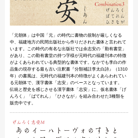
「元朝体」は中国「元」の時代に書物の規制が厳しくなる
中、福建地方の民間出版社から作りだされた書体と言われて
います。この時代の有名な出版社では余志安の「勤有書堂」
があり、この勤有書堂の持つ字様が元時代の福建刊本の特徴
がよくあらわれている典型的な書体です。なかでも李白の作
品集の現存する最も古い注釈書『分類補註李太白詩』（1310
年）の書風は、元時代の福建刊本の特徴がよくあらわれてい
る元朝体で、漢字書体「志安」のベースとなっています。
伝統と歴史を感じさせる漢字書体「志安」に、仮名書体「げ
んろく」「ばてれん」「ひさなが」を組み合わせた3種類を
販売中です。