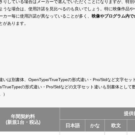
っきりしている場合はメーカーで選んでいただくことになりますが、特別
ような場合は、使用許諾を見比べるのも良いでしょう。特に映像作品や
ーカー毎に使用許諾が異なっていることが多く、
映像やプログラム内で
とがあります。
別書体、OpenType/TrueTypeの形式違い・Pro/Stdなど文
enType/TrueTypeの形式違い・Pro/Stdなどの文字セット違いも別書
。）
提供
年間契約料
(新規1台・税込)
日本語
かな
欧文