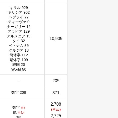
キリル 929
ギリシア 902
ヘブライ 77
ティーヴァ 0
ナーガリー 12
アラビア 129
アルメニア 19
10,909
タイ 32
ベトナム 59
グルジア 18
簡体字 112
繁体字 109
韓国 20
World 50
─
205
数字 208
371
2,708
数字
※3
(Mac)
他
※3,4
2,725
320