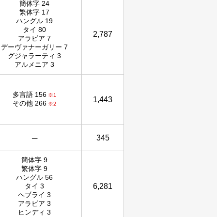
簡体字 24
繁体字 17
ハングル 19
タイ 80
2,787
アラビア 7
デーヴァナーガリー 7
グジャラーティ 3
アルメニア 3
多言語 156
※1
1,443
その他 266
※2
─
345
簡体字 9
繁体字 9
ハングル 56
6,281
タイ 3
ヘブライ 3
アラビア 3
ヒンディ 3