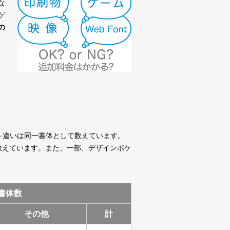
な
ゲ
の
字セット違いは同一書体として数えています。
体として数えています。また、一部、デザインポケ
書体数
その他
計