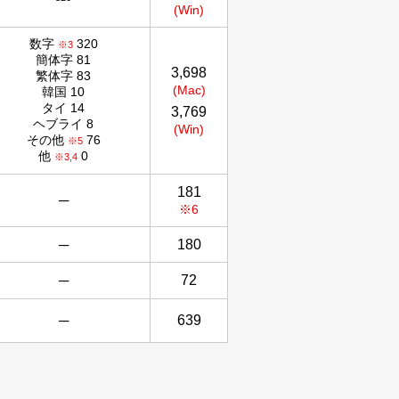
(Win)
数字
320
※3
簡体字 81
3,698
繁体字 83
(Mac)
韓国 10
タイ 14
3,769
ヘブライ 8
(Win)
その他
76
※5
他
0
※3,4
181
─
※6
─
180
─
72
─
639