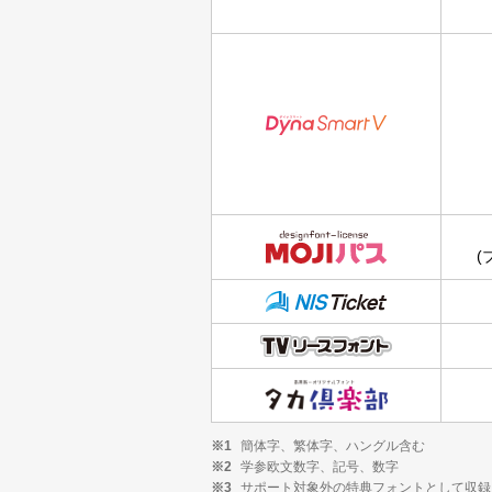
(
※1
簡体字、繁体字、ハングル含む
※2
学参欧文数字、記号、数字
※3
サポート対象外の特典フォントとして収録