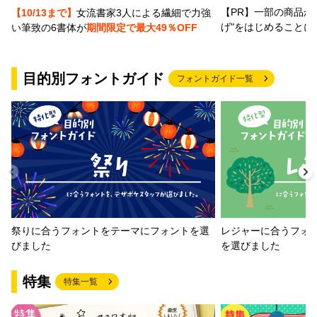
【PR】一部の商品か
【10/13まで】
女流書家3人による繊細で力強
げ"をはじめることに
い筆致の6書体が
期間限定で最大49％OFF
S明朝ハードW5
S明朝ハードW6
目的別フォントガイド
フォントガイド一覧
S明朝ハードW7
S明朝ハードW8
S明朝ハードW9
祭りに合うフォントをテーマにフォントを選
レジャーに合うフォ
アニト
びました
を選びました
特集
特集一覧
ウインクスJ1＋JTCウインM1