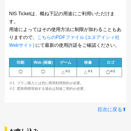
JTCナミキ教科書体
NIS Ticketは、概ね下記の用途にご利用いただけま
す。
JTCにっきL
用途によってはその使用方法に制限が加わることもあ
りますので、
こちらのPDFファイル (エヌアイシィ社
JTCにっき丸ペンL
Webサイト)
にて最新の使用許諾をご確認ください。
JTC丸にっきUL
印刷
Web (画像)
ゲーム
映像
ロゴ
※1
※1
※2
◯
◯
△
△
◯
JTC丸にっきL
※1
プラン購入とは別に商用利用契約が必要。
※2
図形商標登録する場合は別途ご契約が必要。
JTC丸にっきR
目次に戻る⬆︎
JTC丸にっきM