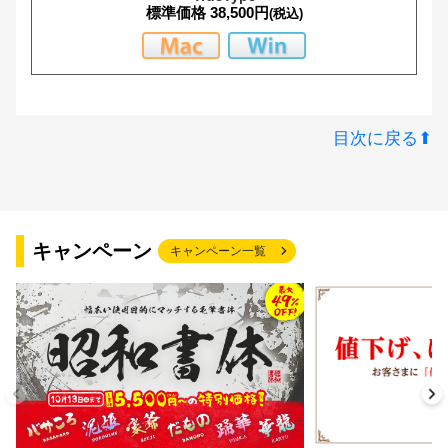
S明朝ソフトW5
標準価格 38,500円
(税込)
S明朝ソフトW6
S明朝ソフトW7
目次に戻る⬆︎
S明朝ソフトW8
キャンペーン
S明朝ソフトW9
キャンペーン一覧
S明朝ソフトW3外字
S明朝ハードW3
S明朝ハードW4