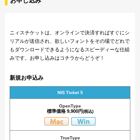
お申し込み
JTC丸にっきD
JTC丸にっきB
ニィスチケットは、オンラインで決済すればすぐにシ
JTCフリー行書M
リアルが送信され、欲しいフォントをその場でどれで
もダウンロードできるようになるスピーディーな仕組
JTCわりばし
みです。お申し込みはコチラからどうぞ！
JTC江戸文字「風雲」
新規お申込み
NIS Ticket 5
JTC直線江戸文字「剣」
標準価格 9,900円
(税込)
JTC彩滉W8
JTC神楽