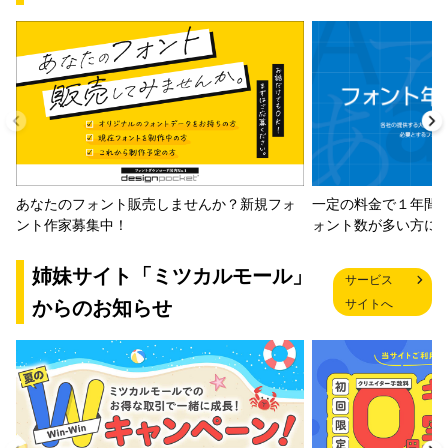
コミクスM9＋JTCウインS7
セイビ楷書
ネオ勘
ポルA体W1
一定の料金で１年間
あなたのフォント販売しませんか？新規フォ
ォント数が多い方に
ント作家募集中！
ポルA体W9
姉妹サイト「ミツカルモール」
サービス
からのお知らせ
サイトへ
ミックスプラスM1
ミックスプラスM3
ミックスプラスM5