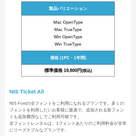
製品バリエーション
JTCウインR4外字
Mac OpenType
JTCウインS4外字
Mac TrueType
Win OpenType
Win TrueType
JTCカル2
価格 (1PC・1年間)
JTCカル3
標準価格 19,800円
(税込)
JTCじゃんけんU
NIS Ticket All
JTCじゃんけん明朝
NIS Fontの全フォントをご利用になれるプランです。多くの
フォントを利用したいお客様に最適で、追加される新フォン
トも追加費用なしでご利用可能です。
JTCナミキPOP-L
全フォントレンタルは、1フォントあたりのご利用料金が非常
にリーズナブルなプランです。
JTCナミキPOP-M