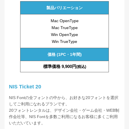
製品バリエーション
JTCウインS8
Mac OpenType
Mac TrueType
JTCウインS10
JTCウインS10幅広
Win OpenType
Win TrueType
JTCウインZ1
価格 (1PC・1年間)
標準価格 9,900円
(税込)
JTCウインZ5
JTCウインZ10
NIS Ticket 20
NIS Fontの全フォントの中から、お好きな20フォントを選択
JTCウインZM9
してご利用になれるプランです。
20フォントレンタルは、デザイン会社・ゲーム会社・WEB制
作会社等、NIS Fontを多数ご利用になるお客様に多くご利用
JTCウインM3外字
いただいています。