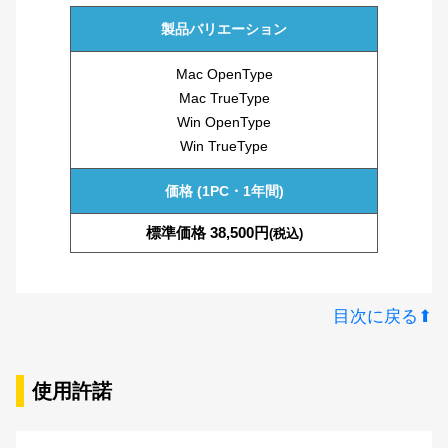
製品バリエーション
JTCナミキPOP-U
Mac OpenType
Mac TrueType
JTCナミキ中太楷書
Win OpenType
Win TrueType
JTCナミキ特太楷書
価格 (1PC・1年間)
標準価格 38,500円
(税込)
JTCナミキ特太楷書外字
JTCナミキかきじゅん1
目次に戻る⬆︎
JTCナミキかきじゅん2
使用許諾
JTCナミキかきじゅん3