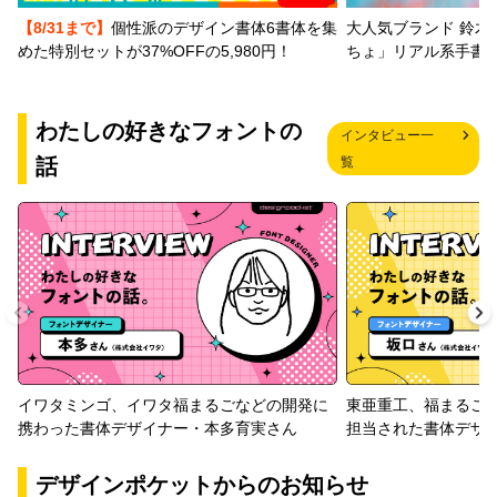
【8/31まで】
個性派のデザイン書体6書体を集
大人気ブランド 鈴木
めた特別セットが37%OFFの5,980円！
ちょ」リアル系手書
ウインクスL10＋JTCウインS10
ウインクスS1＋JTCウインS1
わたしの好きなフォントの
インタビュー一
話
覧
ウインクスS4＋JTCウインS4
ウインクスS7＋JTCウインS7
ウインクスS10＋JTCウインS10
コミクスM2＋JTCウインS1
イワタミンゴ、イワタ福まるごなどの開発に
東亜重工、福まるご
携わった書体デザイナー・本多育実さん
担当された書体デザ
コミクスM5＋JTCウインS4
デザインポケットからのお知らせ