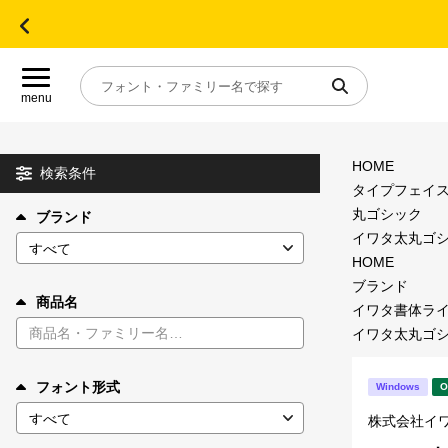
menu
HOME
目的別フォントガイド
検索条件
タイプフェイ
丸ゴシック
ブランド
特集
イワタ太丸ゴシック
HOME
おすすめ
ブランド
商品名
イワタ書体ラ
イワタ太丸ゴシック
年間ライセンス商品
フォント形式
Windows
O
キャンペーン一覧
株式会社イ