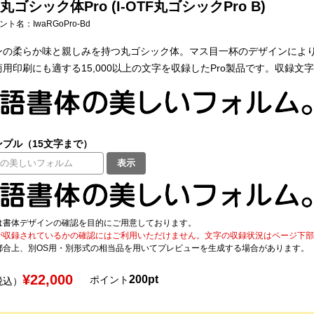
ゴシック体Pro (I-OTF丸ゴシックPro B)
フォント名：
IwaRGoPro-Bd
ンの柔らか味と親しみを持つ丸ゴシック体。マス目一杯のデザインによ
用印刷にも適する15,000以上の文字を収録したPro製品です。収録文
プル（15文字まで）
表示
は書体デザインの確認を目的にご用意しております。
が収録されているかの確認にはご利用いただけません。文字の収録状況はページ下部の 
都合上、別OS用・別形式の相当品を用いてプレビューを生成する場合があります。
¥22,000
200pt
ポイント
税込）