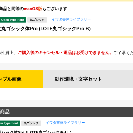
商品と同等の
macOS
版
もございます
イワタ書体ライブラリー
Open Type Font
丸ゴシック
ゴシック体Pro (I-OTF丸ゴシックPro B)
の性質上、
ご購入後のキャンセル・返品はお受けできません。
ご了承く
ンプル
画像
動作環境・
文字セット
商品
イワタ書体ライブラリー
en Type Font
丸ゴシック
ック体Std (I-OTF丸ゴシックStd L)