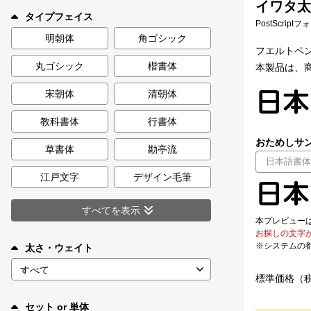
イワタ太丸
新着一覧
タイプフェイス
PostScript
明朝体
角ゴシック
フエルトペ
丸ゴシック
楷書体
本製品は、商
カート
0
宋朝体
清朝体
マイページ
教科書体
行書体
おためしサン
お気に入り
草書体
勘亭流
江戸文字
デザイン毛筆
ご利用ガイド
すべてを表示
本プレビュー
よくあるご質問
お探しの文字
※システムの
太さ・ウェイト
お問い合わせ
標準価格（
セット or 単体