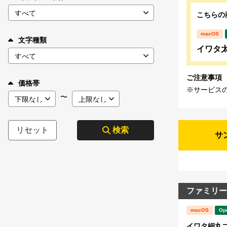
こちらの
macOS
文字種類
イワタ太丸
ご注意事項
価格帯
※サービス
〜
リセット
検索
サ
ファミリー
macOS
Op
イワタ細丸ゴシ