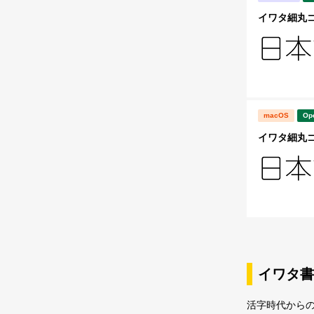
イワタ細丸ゴシ
macOS
Op
イワタ細丸ゴシ
イワタ書
活字時代から