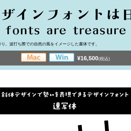
香り。波打ち際での自然の風をイメージした書体です。
¥16,500
(税込)