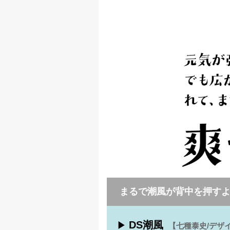
まるで潮風が背中を押す
DS潮風
▶
【七種泰史/デザ