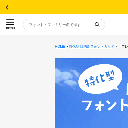
menu
HOME
>
特化型 目的別フォントガイド
> 「フ
目的別フォントガイド
特集
おすすめ
年間ライセンス商品
キャンペーン一覧