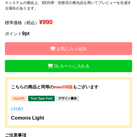
※システムの都合上、別OS用・別形式の相当品を用いてプレビューを生成す
る場合があります。
文字種類
¥990
標準価格（税込）
9pt
ポイント
価格帯
〜
お気に入り追加
DLカートに入れる
リセット
検索
こちらの商品と同等の
macOS
版
もございます
macOS
True Type Font
デザイン書体
CFONT
Comons Light
ご注意事項