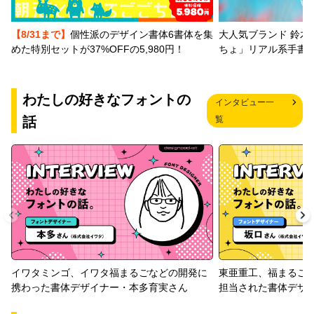
【8/31まで】
個性派のデザイン書体6書体を集
大人気ブランド 鈴木
めた特別セットが37%OFFの5,980円！
ちょ」リアル系手書
わたしの好きなフォントの
インタビュー一
話
覧
イワタミンゴ、イワタ福まるごなどの開発に
東亜重工、福まるご
携わった書体デザイナー・本多育実さん
担当された書体デザ