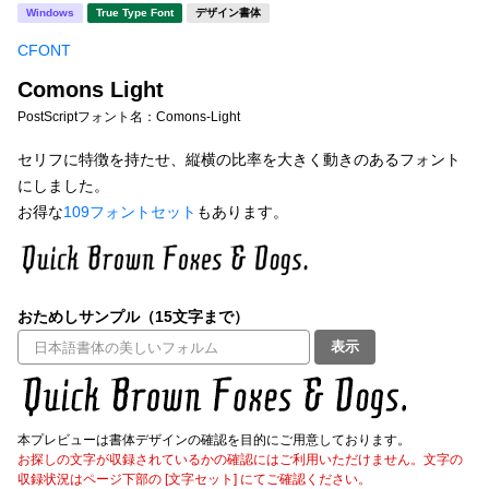
新着一覧
Windows
True Type Font
デザイン書体
明朝体
角ゴシック
CFONT
丸ゴシック
楷書体
Comons Light
カート
0
宋朝体
清朝体
PostScriptフォント名：
Comons-Light
教科書体
行書体
セリフに特徴を持たせ、縦横の比率を大きく動きのあるフォント
マイページ
にしました。
草書体
勘亭流
お得な
109フォントセット
もあります。
お気に入り
江戸文字
デザイン毛筆
すべてを表示
ご利用ガイド
おためしサンプル（15文字まで）
表示
太さ・ウェイト
よくあるご質問
お問い合わせ
本プレビューは書体デザインの確認を目的にご用意しております。
セット or 単体
お探しの文字が収録されているかの確認にはご利用いただけません。文字の
収録状況はページ下部の [文字セット] にてご確認ください。