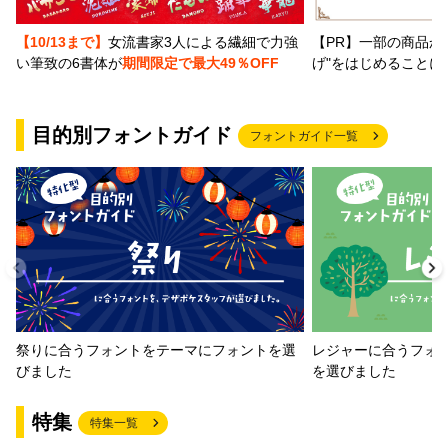
【PR】一部の商品か
【10/13まで】
女流書家3人による繊細で力強
げ"をはじめることに
い筆致の6書体が
期間限定で最大49％OFF
目的別フォントガイド
フォントガイド一覧
祭りに合うフォントをテーマにフォントを選
レジャーに合うフォ
びました
を選びました
特集
特集一覧