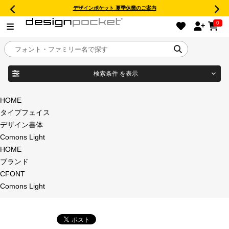
デザインポケット 夏季休業のご案内
0
検索条件
を表示
目的別フォントガイド
ブランド
HOME
タイプフェイス
特集
デザイン書体
Comons Light
商品名
おすすめ
HOME
ブランド
年間ライセンス商品
CFONT
フォント形式
Comons Light
キャンペーン一覧
タイプフェイス