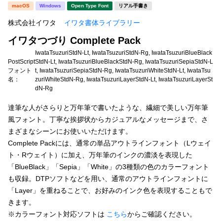
新着一覧
macOS
Windows
Open Type Font
リアル手書き
明朝体
角ゴシック
株式会社イワタ
イワタ書体ライブラリー
丸ゴシック
楷書体
イワタつづり Complete Pack
カート
0
宋朝体
清朝体
IwataTsuzuriStdN-Lt, IwataTsuzuriStdN-Rg, IwataTsuzuriBlueBlack
PostScript
StdN-Lt, IwataTsuzuriBlueBlackStdN-Rg, IwataTsuzuriSepiaStdN-L
教科書体
行書体
フォント
t, IwataTsuzuriSepiaStdN-Rg, IwataTsuzuriWhiteStdN-Lt, IwataTsu
マイページ
名：
zuriWhiteStdN-Rg, IwataTsuzuriLayerStdN-Lt, IwataTsuzuriLayerSt
dN-Rg
草書体
勘亭流
お気に入り
達筆な人がさらりと万年筆で書いたような、繊細で美しい万年筆
江戸文字
デザイン毛筆
風フォント。丁寧な挨拶状からカジュアルなメッセージまで、さ
まざまなシーンにお使いいただけます。
すべてを表示
ご利用ガイド
Complete Packには、通常の単品アウトラインフォント（Lウェイ
ト・Rウェイト）に加え、万年筆のインクの濃淡を表現した
太さ・ウェイト
よくあるご質問
「BlueBlack」「Sepia」「White」の3種類の色のカラーフォント
も収録。DTPソフトなどを用い、通常のアウトラインフォントに
「Layer」を重ねることで、お好みのインク色を表現することもで
お問い合わせ
セット or 単体
きます。
※カラーフォント対応ソフトは
こちら
からご確認ください。