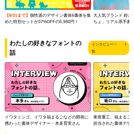
【8/31まで】
個性派のデザイン書体6書体を集
大人気ブランド 鈴木
めた特別セットが37%OFFの5,980円！
ちょ」リアル系手書
わたしの好きなフォントの
インタビュー一
話
覧
イワタミンゴ、イワタ福まるごなどの開発に
東亜重工、福まるご
携わった書体デザイナー・本多育実さん
担当された書体デザ