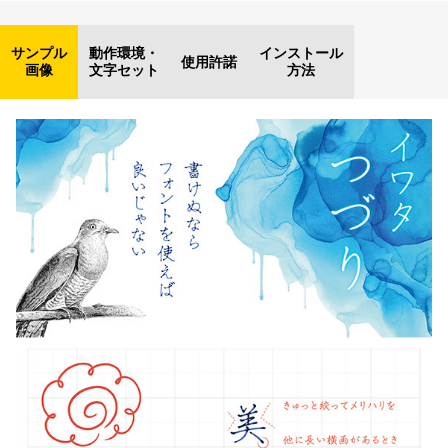
サンプル
動作環境・
インストール
使用許諾
画像
文字セット
方法