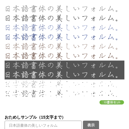
文字種類
価格帯
〜
リセット
検索
おためしサンプル（15文字まで）
表示