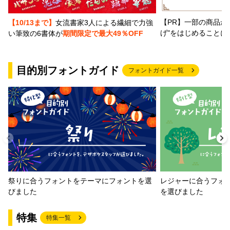
【PR】一部の商品か
【10/13まで】
女流書家3人による繊細で力強
げ"をはじめることに
い筆致の6書体が
期間限定で最大49％OFF
目的別フォントガイド
フォントガイド一覧
祭りに合うフォントをテーマにフォントを選
レジャーに合うフォ
びました
を選びました
特集
特集一覧