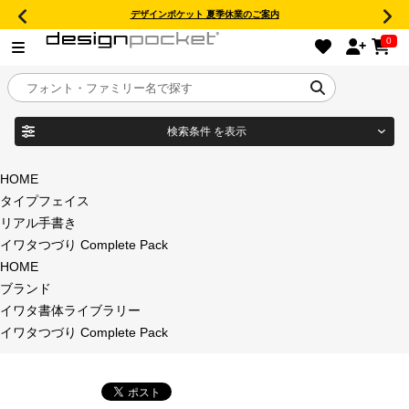
デザインポケット 夏季休業のご案内
0
検索条件
を表示
目的別フォントガイド
ブランド
HOME
タイプフェイス
特集
リアル手書き
イワタつづり Complete Pack
商品名
おすすめ
HOME
ブランド
年間ライセンス商品
イワタ書体ライブラリー
フォント形式
イワタつづり Complete Pack
キャンペーン一覧
タイプフェイス