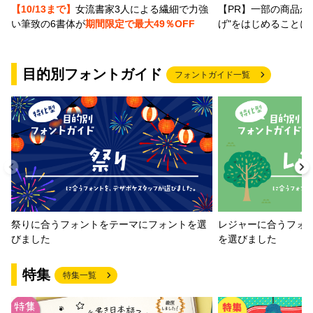
【PR】一部の商品か
【10/13まで】
女流書家3人による繊細で力強
げ"をはじめることに
い筆致の6書体が
期間限定で最大49％OFF
目的別フォントガイド
フォントガイド一覧
祭りに合うフォントをテーマにフォントを選
レジャーに合うフォ
びました
を選びました
特集
特集一覧