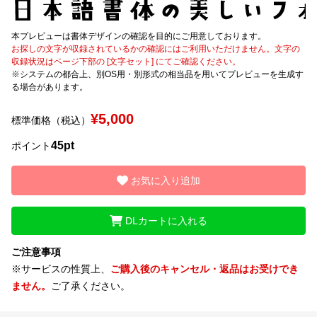
文字種類
本プレビューは書体デザインの確認を目的にご用意しております。
お探しの文字が収録されているかの確認にはご利用いただけません。文字の
収録状況はページ下部の [文字セット] にてご確認ください。
※システムの都合上、別OS用・別形式の相当品を用いてプレビューを生成す
る場合があります。
価格帯
〜
¥5,000
標準価格（税込）
45pt
ポイント
リセット
検索
お気に入り追加
DLカートに入れる
ご注意事項
※サービスの性質上、
ご購入後のキャンセル・返品はお受けでき
ません。
ご了承ください。