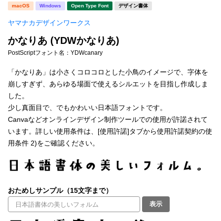
新着一覧
macOS
Windows
Open Type Font
デザイン書体
明朝体
角ゴシック
ヤマナカデザインワークス
丸ゴシック
楷書体
かなりあ (YDWかなりあ)
カート
0
宋朝体
清朝体
PostScriptフォント名：
YDWcanary
教科書体
行書体
「かなりあ」は小さくコロコロとした小鳥のイメージで、字体を
マイページ
崩しすぎず、あらゆる場面で使えるシルエットを目指し作成しま
草書体
勘亭流
した。
お気に入り
少し真面目で、でもかわいい日本語フォントです。
江戸文字
デザイン毛筆
Canvaなどオンラインデザイン制作ツールでの使用が許諾されて
います。詳しい使用条件は、[使用許諾]タブから使用許諾契約の使
すべてを表示
ご利用ガイド
用条件 2)をご確認ください。
太さ・ウェイト
よくあるご質問
おためしサンプル（15文字まで）
お問い合わせ
セット or 単体
表示