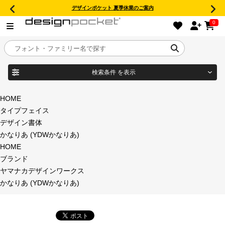
デザインポケット 夏季休業のご案内
0
検索条件
を表示
目的別フォントガイド
ブランド
HOME
タイプフェイス
特集
デザイン書体
かなりあ (YDWかなりあ)
商品名
おすすめ
HOME
ブランド
年間ライセンス商品
ヤマナカデザインワークス
フォント形式
かなりあ (YDWかなりあ)
キャンペーン一覧
タイプフェイス