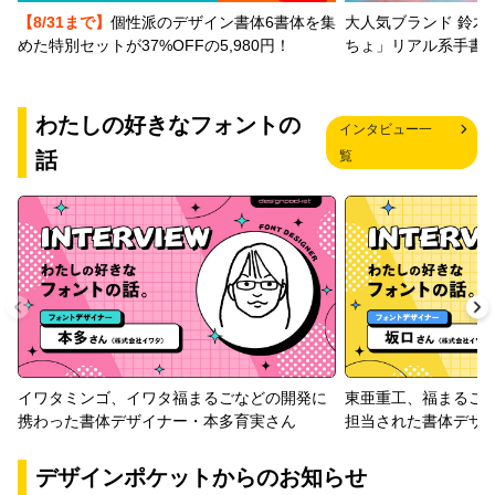
【8/31まで】
個性派のデザイン書体6書体を集
大人気ブランド 鈴木
めた特別セットが37%OFFの5,980円！
ちょ」リアル系手書
わたしの好きなフォントの
インタビュー一
話
覧
イワタミンゴ、イワタ福まるごなどの開発に
東亜重工、福まるご
携わった書体デザイナー・本多育実さん
担当された書体デザ
デザインポケットからのお知らせ