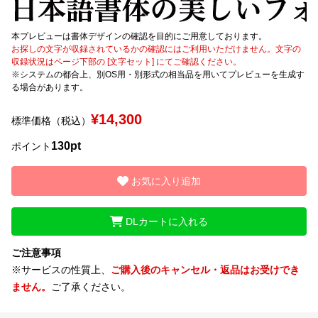
文字種類
本プレビューは書体デザインの確認を目的にご用意しております。
お探しの文字が収録されているかの確認にはご利用いただけません。文字の
収録状況はページ下部の [文字セット] にてご確認ください。
※システムの都合上、別OS用・別形式の相当品を用いてプレビューを生成す
る場合があります。
価格帯
〜
¥14,300
標準価格（税込）
130pt
ポイント
リセット
検索
お気に入り追加
DLカートに入れる
ご注意事項
※サービスの性質上、
ご購入後のキャンセル・返品はお受けでき
ません。
ご了承ください。