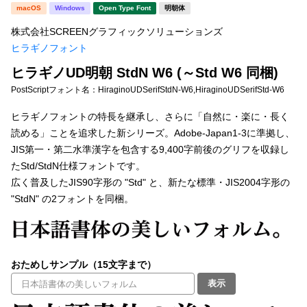
新着一覧
macOS
Windows
Open Type Font
明朝体
明朝体
角ゴシック
株式会社SCREENグラフィックソリューションズ
丸ゴシック
楷書体
ヒラギノフォント
カート
0
宋朝体
清朝体
ヒラギノUD明朝 StdN W6 (～Std W6 同梱)
PostScriptフォント名：
HiraginoUDSerifStdN-W6,HiraginoUDSerifStd-W6
教科書体
行書体
マイページ
ヒラギノフォントの特長を継承し、さらに「自然に・楽に・長く
草書体
勘亭流
読める」ことを追求した新シリーズ。Adobe-Japan1-3に準拠し、
お気に入り
JIS第一・第二水準漢字を包含する9,400字前後のグリフを収録し
江戸文字
デザイン毛筆
たStd/StdN仕様フォントです。
広く普及したJIS90字形の "Std" と、新たな標準・JIS2004字形の
すべてを表示
ご利用ガイド
"StdN" の2フォントを同梱。
太さ・ウェイト
よくあるご質問
おためしサンプル（15文字まで）
お問い合わせ
セット or 単体
表示