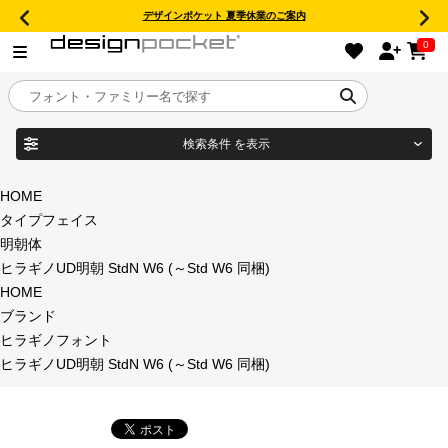
デザインポケット 夏季休業のご案内
0
検索条件
を表示
目的別フォントガイド
ブランド
HOME
タイプフェイス
特集
明朝体
ヒラギノUD明朝 StdN W6 (～Std W6 同梱)
商品名
おすすめ
HOME
ブランド
年間ライセンス商品
ヒラギノフォント
フォント形式
ヒラギノUD明朝 StdN W6 (～Std W6 同梱)
キャンペーン一覧
タイプフェイス