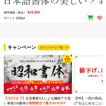
¥24,200
標準価格（税込）
220pt
ポイント
キャンペーン
キャンペーン一覧
【PR】一部の商品か
【10/13まで】
女流書家3人による繊細で力強
げ"をはじめることに
い筆致の6書体が
期間限定で最大49％OFF