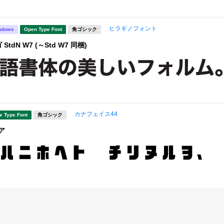
ヒラギノフォント
ndows
Open Type Font
角ゴシック
tdN W7 (～Std W7 同梱)
カナフェイス44
e Type Font
角ゴシック
ア