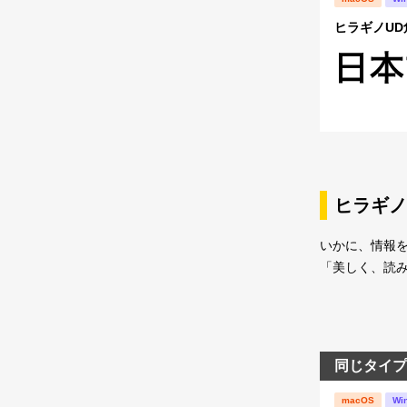
ヒラギノUD角ゴ
ヒラギノ
いかに、情報
「美しく、読
同じタイプ
macOS
Wi