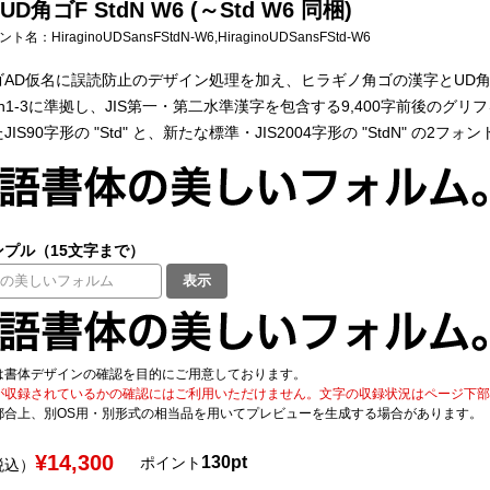
D角ゴF StdN W6 (～Std W6 同梱)
フォント名：
HiraginoUDSansFStdN-W6,HiraginoUDSansFStd-W6
AD仮名に誤読防止のデザイン処理を加え、ヒラギノ角ゴの漢字とUD角ゴの欧
apan1-3に準拠し、JIS第一・第二水準漢字を包含する9,400字前後のグリ
IS90字形の "Std" と、新たな標準・JIS2004字形の "StdN" の2フォ
プル（15文字まで）
表示
は書体デザインの確認を目的にご用意しております。
が収録されているかの確認にはご利用いただけません。文字の収録状況はページ下部の 
都合上、別OS用・別形式の相当品を用いてプレビューを生成する場合があります。
¥14,300
130pt
ポイント
税込）