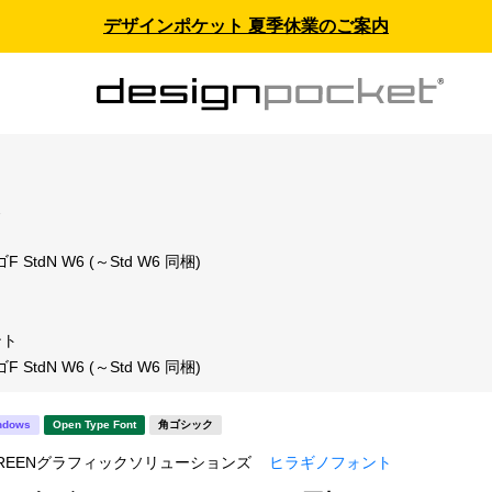
デザインポケット 夏季休業のご案内
ス
StdN W6 (～Std W6 同梱)
ント
StdN W6 (～Std W6 同梱)
ndows
Open Type Font
角ゴシック
REENグラフィックソリューションズ
ヒラギノフォント