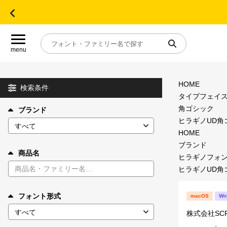
menu
HOME
目的別フォントガイド
検索条件
タイプフェイ
角ゴシック
ブランド
特集
ヒラギノUD角ゴF 
HOME
おすすめ
ブランド
商品名
ヒラギノフォ
ヒラギノUD角ゴF 
年間ライセンス商品
フォント形式
macOS
Wi
キャンペーン一覧
株式会社SC