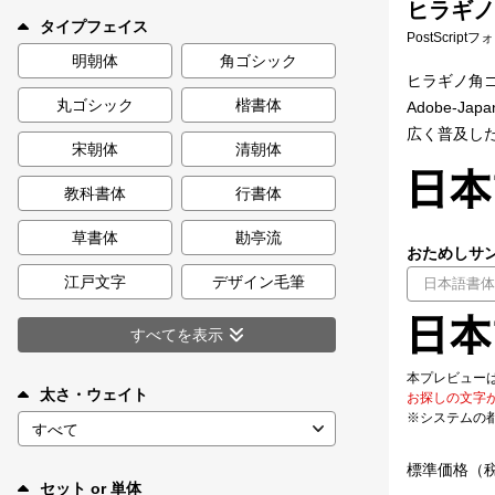
ヒラギノU
新着一覧
タイプフェイス
PostScript
明朝体
角ゴシック
ヒラギノ角ゴ
丸ゴシック
楷書体
Adobe-J
カート
0
広く普及したJ
宋朝体
清朝体
マイページ
教科書体
行書体
お気に入り
草書体
勘亭流
おためしサン
江戸文字
デザイン毛筆
ご利用ガイド
すべてを表示
よくあるご質問
本プレビュー
太さ・ウェイト
お探しの文字
※システムの
お問い合わせ
標準価格（
セット or 単体