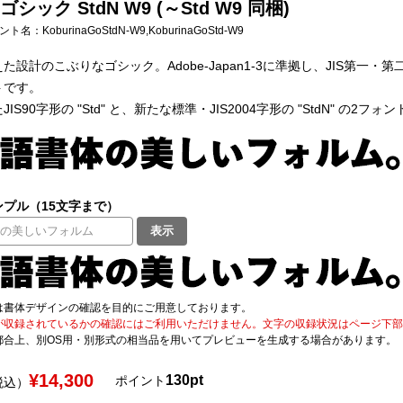
シック StdN W9 (～Std W9 同梱)
フォント名：
KoburinaGoStdN-W9,KoburinaGoStd-W9
た設計のこぶりなゴシック。Adobe-Japan1-3に準拠し、JIS第一・第二
トです。
IS90字形の "Std" と、新たな標準・JIS2004字形の "StdN" の2フォ
プル（15文字まで）
表示
は書体デザインの確認を目的にご用意しております。
が収録されているかの確認にはご利用いただけません。文字の収録状況はページ下部の 
都合上、別OS用・別形式の相当品を用いてプレビューを生成する場合があります。
¥14,300
130pt
ポイント
税込）