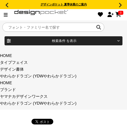
デザインポケット 夏季休業のご案内
0
検索条件
を表示
目的別フォントガイド
ブランド
HOME
タイプフェイス
特集
デザイン書体
やわらかドラゴン (YDWやわらかドラゴン)
商品名
おすすめ
HOME
ブランド
年間ライセンス商品
ヤマナカデザインワークス
フォント形式
やわらかドラゴン (YDWやわらかドラゴン)
キャンペーン一覧
タイプフェイス