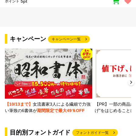
5pt
ポイント
キャンペーン
キャンペーン一覧
【PR】一部の商品か
【10/13まで】
女流書家3人による繊細で力強
げ"をはじめることに
い筆致の6書体が
期間限定で最大49％OFF
目的別フォントガイド
フォントガイド一覧