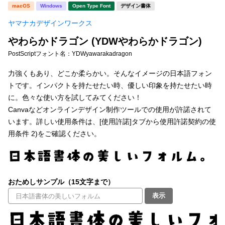
新着一覧
macOS
Windows
Open Type Font
デザイン書体
明朝体
角ゴシック
ヤマナカデザインワークス
丸ゴシック
楷書体
やわらかドラゴン (YDWやわらかドラゴン)
カート
0
宋朝体
清朝体
PostScriptフォント名：
YDWyawarakadragon
教科書体
行書体
力強くもあり、どこか柔らかい。そんなイメージの日本語フォン
マイページ
トです。インパクトを持たせたい時、優しい印象を持たせたい時
草書体
勘亭流
に。色々な使い方を試してみてください！
お気に入り
Canvaなどオンラインデザイン制作ツールでの使用が許諾されて
江戸文字
デザイン毛筆
います。詳しい使用条件は、[使用許諾]タブから使用許諾契約の使
用条件 2)をご確認ください。
すべてを表示
ご利用ガイド
太さ・ウェイト
よくあるご質問
おためしサンプル（15文字まで）
お問い合わせ
表示
セット or 単体