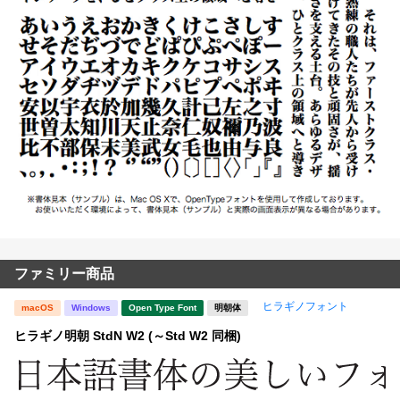
ファミリー商品
ヒラギノフォント
macOS
Windows
Open Type Font
明朝体
ヒラギノ明朝 StdN W2 (～Std W2 同梱)