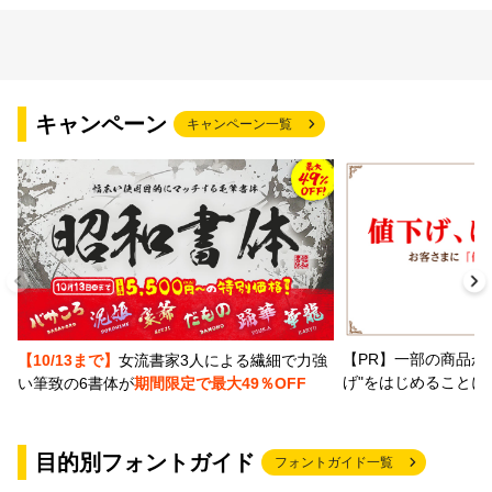
キャンペーン
キャンペーン一覧
【PR】一部の商品か
【10/13まで】
女流書家3人による繊細で力強
げ"をはじめることに
い筆致の6書体が
期間限定で最大49％OFF
目的別フォントガイド
フォントガイド一覧