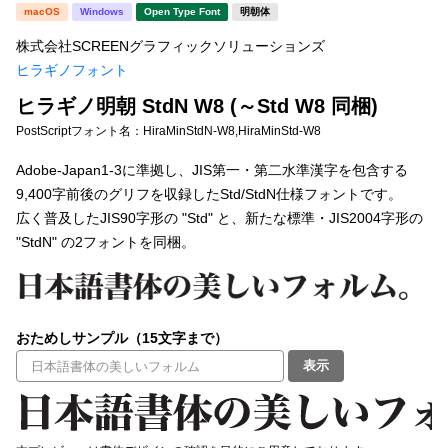
新着一覧
macOS
Windows
Open Type Font
明朝体
明朝体
角ゴシック
株式会社SCREENグラフィックソリューションズ
丸ゴシック
楷書体
ヒラギノフォント
カート
0
宋朝体
清朝体
ヒラギノ明朝 StdN W8 (～Std W8 同梱)
PostScriptフォント名：
HiraMinStdN-W8,HiraMinStd-W8
教科書体
行書体
マイページ
Adobe-Japan1-3に準拠し、JIS第一・第二水準漢字を包含する
草書体
勘亭流
9,400字前後のグリフを収録したStd/StdN仕様フォントです。
お気に入り
広く普及したJIS90字形の "Std" と、新たな標準・JIS2004字形の
江戸文字
デザイン毛筆
"StdN" の2フォントを同梱。
すべてを表示
ご利用ガイド
太さ・ウェイト
よくあるご質問
おためしサンプル（15文字まで）
表示
お問い合わせ
セット or 単体