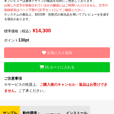
本プレビューは書体デザインの確認を目的にご用意しております。
お探しの文字が収録されているかの確認にはご利用いただけません。文字の
収録状況はページ下部の [文字セット] にてご確認ください。
文字種類
※システムの都合上、別OS用・別形式の相当品を用いてプレビューを生成す
る場合があります。
¥14,300
標準価格（税込）
価格帯
130pt
〜
ポイント
お気に入り追加
リセット
検索
DLカートに入れる
ご注意事項
※サービスの性質上、
ご購入後のキャンセル・返品はお受けでき
ません。
ご了承ください。
サンプル
動作環境・
インストール