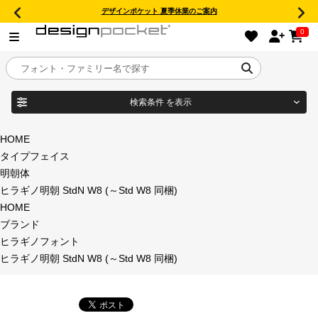
デザインポケット 夏季休業のご案内
0
検索条件
を表示
目的別フォントガイド
ブランド
HOME
タイプフェイス
特集
明朝体
ヒラギノ明朝 StdN W8 (～Std W8 同梱)
商品名
おすすめ
HOME
ブランド
年間ライセンス商品
ヒラギノフォント
フォント形式
ヒラギノ明朝 StdN W8 (～Std W8 同梱)
キャンペーン一覧
タイプフェイス