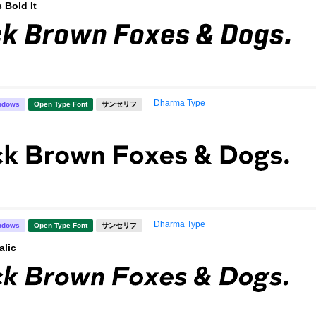
 Bold It
Dharma Type
ndows
Open Type Font
サンセリフ
Dharma Type
ndows
Open Type Font
サンセリフ
alic