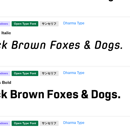
Dharma Type
ndows
Open Type Font
サンセリフ
Italic
Dharma Type
ndows
Open Type Font
サンセリフ
 Bold
Dharma Type
ndows
Open Type Font
サンセリフ