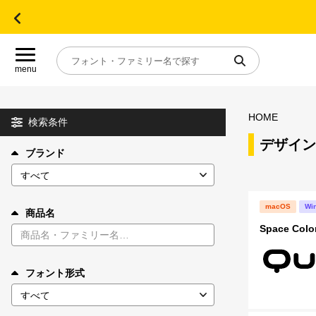
menu
HOME
目的別フォントガイド
検索条件
デザイン
ブランド
特集
おすすめ
macOS
Wi
商品名
Space Colo
年間ライセンス商品
フォント形式
キャンペーン一覧