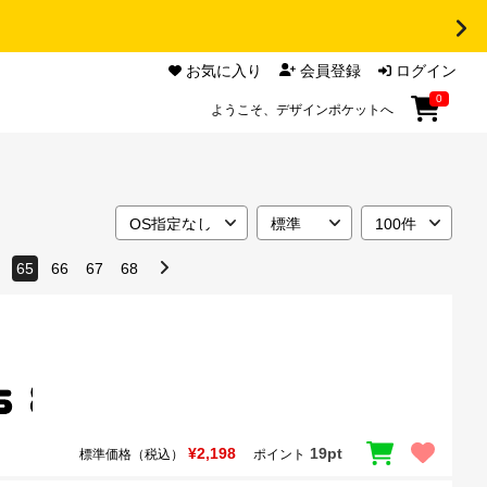
お気に入り
会員登録
ログイン
0
ようこそ、デザインポケットへ
65
66
67
68
¥2,198
19pt
標準価格（税込）
ポイント