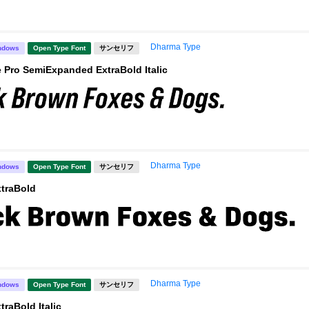
Dharma Type
ndows
Open Type Font
サンセリフ
 Pro SemiExpanded ExtraBold Italic
Dharma Type
ndows
Open Type Font
サンセリフ
xtraBold
Dharma Type
ndows
Open Type Font
サンセリフ
traBold Italic