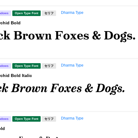
Dharma Type
ndows
Open Type Font
セリフ
rchid Bold
Dharma Type
ndows
Open Type Font
セリフ
chid Bold Italic
Dharma Type
ndows
Open Type Font
セリフ
old