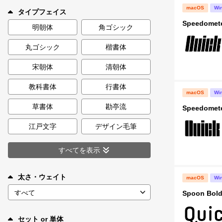
新着一覧
macOS
Wi
タイプフェイス
Speedomete
明朝体
角ゴシック
丸ゴシック
楷書体
カート
0
宋朝体
清朝体
マイページ
教科書体
行書体
macOS
Wi
お気に入り
草書体
勘亭流
Speedomete
江戸文字
デザイン毛筆
ご利用ガイド
すべてを表示
よくあるご質問
太さ・ウェイト
macOS
Wi
お問い合わせ
Spoon Bol
セット or 単体