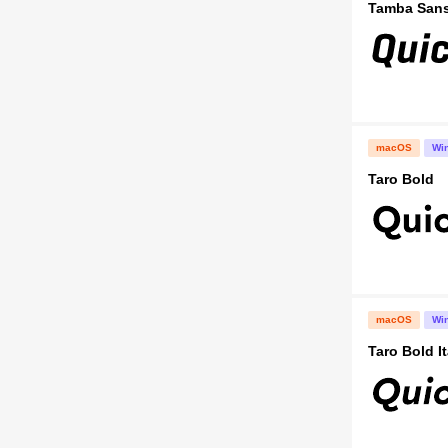
Tamba Sans
macOS
Wi
Taro Bold
macOS
Wi
Taro Bold It