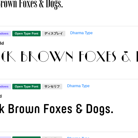
Dharma Type
ndows
Open Type Font
ディスプレイ
ld
Dharma Type
ndows
Open Type Font
サンセリフ
d