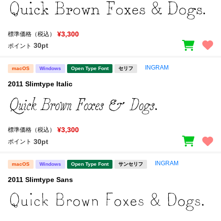
新着一覧
明朝体
角ゴシック
丸ゴシック
楷書体
¥3,300
標準価格（税込）
30pt
ポイント
カート
0
宋朝体
清朝体
INGRAM
macOS
Windows
Open Type Font
セリフ
教科書体
行書体
マイページ
2011 Slimtype Italic
草書体
勘亭流
お気に入り
江戸文字
デザイン毛筆
¥3,300
標準価格（税込）
すべてを表示
ご利用ガイド
30pt
ポイント
太さ・ウェイト
よくあるご質問
INGRAM
macOS
Windows
Open Type Font
サンセリフ
2011 Slimtype Sans
お問い合わせ
セット or 単体