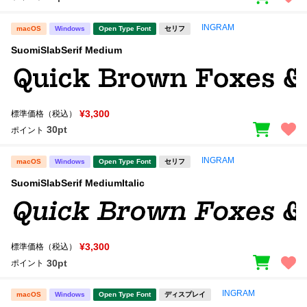
INGRAM
macOS
Windows
Open Type Font
セリフ
SuomiSlabSerif Medium
¥3,300
標準価格（税込）
30pt
ポイント
INGRAM
macOS
Windows
Open Type Font
セリフ
SuomiSlabSerif MediumItalic
¥3,300
標準価格（税込）
30pt
ポイント
INGRAM
macOS
Windows
Open Type Font
ディスプレイ