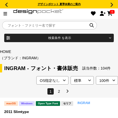
デザインポケット 夏季休業のご案内
0
検索条件
を表示
目的別フォントガイド
ブランド
HOME
（ブランド：INGRAM）
特集
INGRAM - フォント・書体販売
該当件数：
104件
商品名
おすすめ
年間ライセンス商品
1
2
フォント形式
INGRAM
macOS
Windows
Open Type Font
セリフ
キャンペーン一覧
2011 Slimtype
タイプフェイス