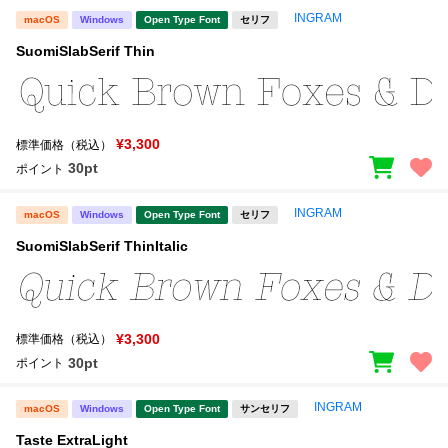
INGRAM
macOS
Windows
Open Type Font
セリフ
SuomiSlabSerif Thin
¥3,300
標準価格（税込）
30pt
ポイント
INGRAM
macOS
Windows
Open Type Font
セリフ
SuomiSlabSerif ThinItalic
¥3,300
標準価格（税込）
30pt
ポイント
INGRAM
macOS
Windows
Open Type Font
サンセリフ
Taste ExtraLight