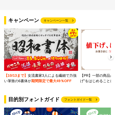
キャンペーン
キャンペーン一覧
【PR】一部の商品か
【10/13まで】
女流書家3人による繊細で力強
げ"をはじめることに
い筆致の6書体が
期間限定で最大49％OFF
目的別フォントガイド
フォントガイド一覧