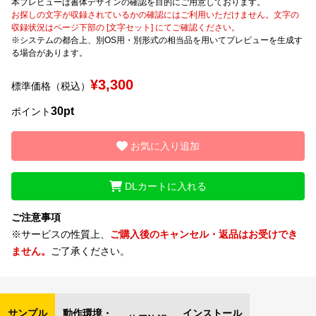
本プレビューは書体デザインの確認を目的にご用意しております。
お探しの文字が収録されているかの確認にはご利用いただけません。文字の
収録状況はページ下部の [文字セット] にてご確認ください。
文字種類
※システムの都合上、別OS用・別形式の相当品を用いてプレビューを生成す
る場合があります。
¥3,300
標準価格（税込）
価格帯
30pt
〜
ポイント
お気に入り追加
リセット
検索
DLカートに入れる
ご注意事項
※サービスの性質上、
ご購入後のキャンセル・返品はお受けでき
ません。
ご了承ください。
サンプル
動作環境・
インストール