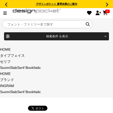
デザインポケット 夏季休業のご案内
0
検索条件
を表示
目的別フォントガイド
ブランド
HOME
タイプフェイス
特集
セリフ
SuomiSlabSerif BookItalic
商品名
おすすめ
HOME
ブランド
年間ライセンス商品
INGRAM
フォント形式
SuomiSlabSerif BookItalic
キャンペーン一覧
タイプフェイス