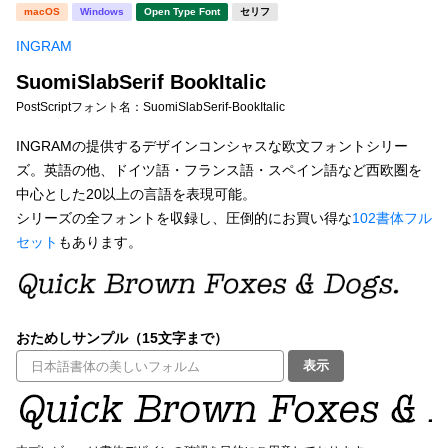
新着一覧
macOS
Windows
Open Type Font
セリフ
明朝体
角ゴシック
INGRAM
丸ゴシック
楷書体
SuomiSlabSerif BookItalic
カート
0
宋朝体
清朝体
PostScriptフォント名：
SuomiSlabSerif-BookItalic
教科書体
行書体
INGRAMの提供するデザインコンシャスな欧文フォントシリー
マイページ
ズ。英語の他、ドイツ語・フランス語・スペイン語など西欧圏を
草書体
勘亭流
中心とした20以上の言語を表現可能。
お気に入り
シリーズの全フォントを収録し、圧倒的にお買い得な
102書体フル
江戸文字
デザイン毛筆
セット
もあります。
すべてを表示
ご利用ガイド
太さ・ウェイト
よくあるご質問
おためしサンプル（15文字まで）
表示
お問い合わせ
セット or 単体