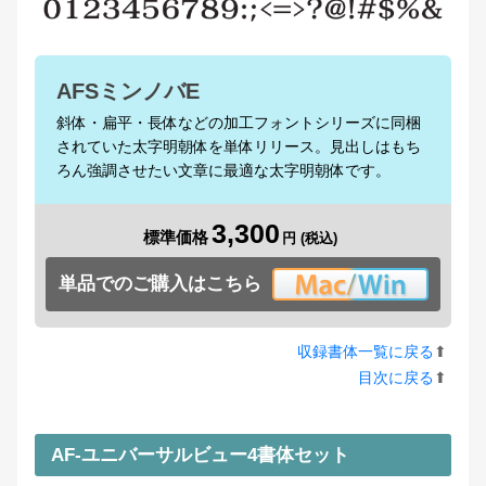
AFSミンノバE
斜体・扁平・長体などの加工フォントシリーズに同梱
されていた太字明朝体を単体リリース。見出しはもち
ろん強調させたい文章に最適な太字明朝体です。
3,300
標準価格
単品でのご購入はこちら
収録書体一覧に戻る
⬆︎
目次に戻る
⬆︎
AF-ユニバーサルビュー4書体セット