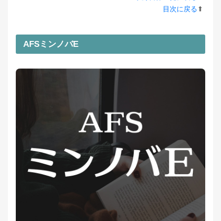
目次に戻る
⬆︎
AFSミンノバE