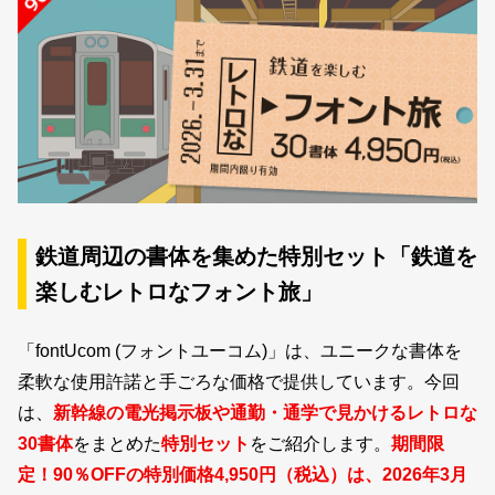
新着一覧
カート
0
マイページ
お気に入り
鉄道周辺の書体を集めた特別セット「鉄道を
楽しむレトロなフォント旅」
ご利用ガイド
「fontUcom (フォントユーコム)」は、ユニークな書体を
よくあるご質問
柔軟な使用許諾と手ごろな価格で提供しています。今回
は、
新幹線の電光掲示板や通勤・通学で見かけるレトロな
お問い合わせ
30書体
をまとめた
特別セット
をご紹介します。
期間限
定！90％OFFの特別価格4,950円（税込）は、2026年3月