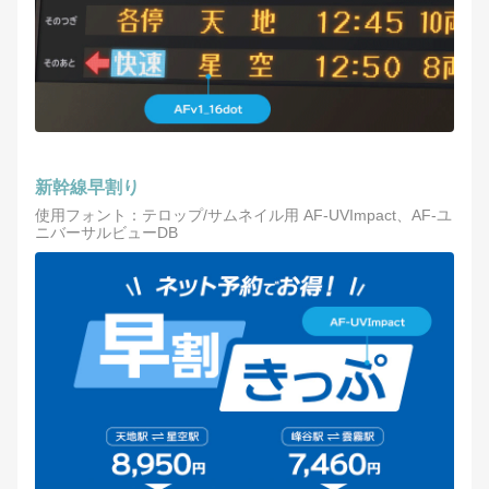
新幹線早割り
使用フォント：テロップ/サムネイル用 AF-UVImpact、AF-ユ
ニバーサルビューDB