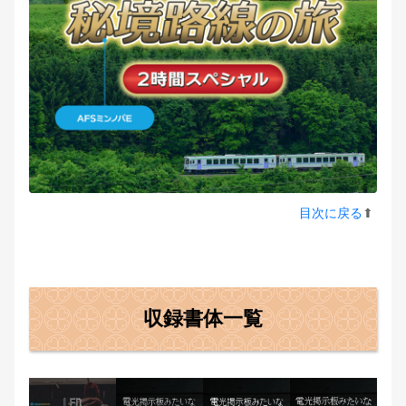
目次に戻る
⬆︎
収録書体一覧