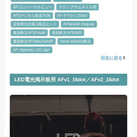
AF-ユニバーサルビュー
テロップ/サムネイル用
AFSデジタル放送TV用
AF-ギザかく20dot
定期券日付風 2商品セット
AFNewAri Regular
復刻欧文AFSFutuM
復刻欧文AFSGillS
復刻欧文AFSNeuSansR
name address欧文
AF-Highway LED sign
目次に戻る
⬆︎
LED電光掲示板用 AFv1_16dot／AFv2_16dot