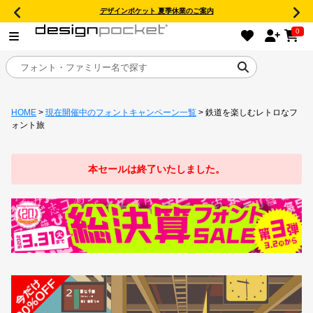
デザインポケット 夏季休業のご案内
0
HOME
>
現在開催中のフォントキャンペーン一覧
> 鉄道を楽しむレトロなフ
目的別フォントガイド
ォント旅
特集
本セールは終了いたしました。
おすすめ
年間ライセンス商品
キャンペーン一覧