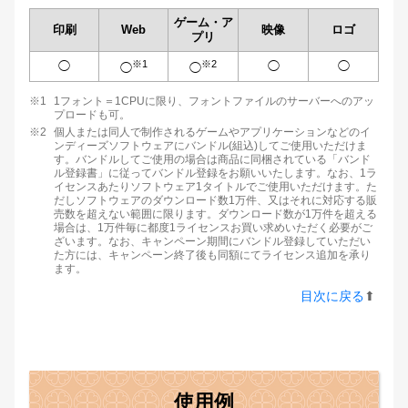
ゲーム・ア
印刷
Web
映像
ロゴ
プリ
※1
※2
◯
◯
◯
◯
◯
※1
1フォント＝1CPUに限り、フォントファイルのサーバーへのアッ
プロードも可。
※2
個人または同人で制作されるゲームやアプリケーションなどのイ
ンディーズソフトウェアにバンドル(組込)してご使用いただけま
す。バンドルしてご使用の場合は商品に同梱されている「バンド
ル登録書」に従ってバンドル登録をお願いいたします。なお、1ラ
イセンスあたりソフトウェア1タイトルでご使用いただけます。た
だしソフトウェアのダウンロード数1万件、又はそれに対応する販
売数を超えない範囲に限ります。ダウンロード数が1万件を超える
場合は、1万件毎に都度1ライセンスお買い求めいただく必要がご
ざいます。なお、キャンペーン期間にバンドル登録していただい
た方には、キャンペーン終了後も同額にてライセンス追加を承り
ます。
目次に戻る
⬆︎
使用例