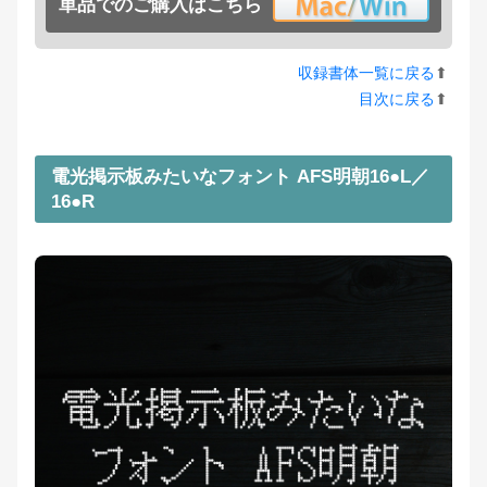
単品でのご購入はこちら
収録書体一覧に戻る
⬆︎
目次に戻る
⬆︎
電光掲示板みたいなフォント AFS明朝16●L／
16●R