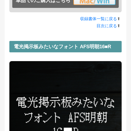
単品でのご購入はこちら
収録書体一覧に戻る
⬆︎
目次に戻る
⬆︎
電光掲示板みたいなフォント AFS明朝16■R