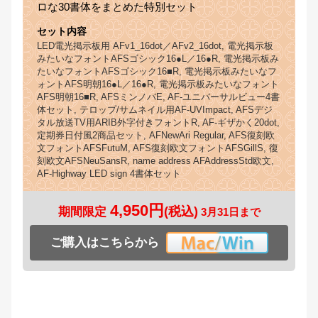
ロな30書体をまとめた特別セット
セット内容
LED電光掲示板用 AFv1_16dot／AFv2_16dot, 電光掲示板
みたいなフォントAFSゴシック16●L／16●R, 電光掲示板み
たいなフォントAFSゴシック16■R, 電光掲示板みたいなフ
ォントAFS明朝16●L／16●R, 電光掲示板みたいなフォント
AFS明朝16■R, AFSミンノバE, AF-ユニバーサルビュー4書
体セット, テロップ/サムネイル用AF-UVImpact, AFSデジ
タル放送TV用ARIB外字付きフォントR, AF-ギザかく20dot,
定期券日付風2商品セット, AFNewAri Regular, AFS復刻欧
文フォントAFSFutuM, AFS復刻欧文フォントAFSGillS, 復
刻欧文AFSNeuSansR, name address AFAddressStd欧文,
AF-Highway LED sign 4書体セット
4,950円
(税込)
期間限定
3月31日まで
ご購入はこちらから