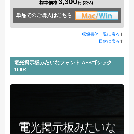
3,300
標準価格
単品でのご購入はこちら
収録書体一覧に戻る
⬆︎
目次に戻る
⬆︎
電光掲示板みたいなフォント AFSゴシック
16■R