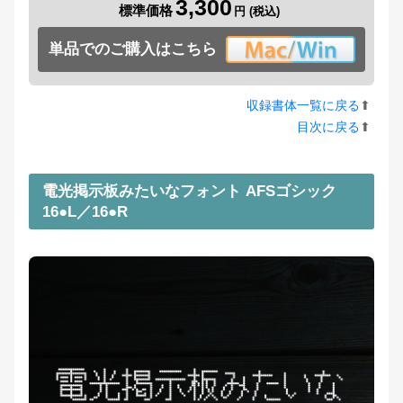
3,300
標準価格
単品でのご購入はこちら
収録書体一覧に戻る
⬆︎
目次に戻る
⬆︎
電光掲示板みたいなフォント AFSゴシック
16●L／16●R