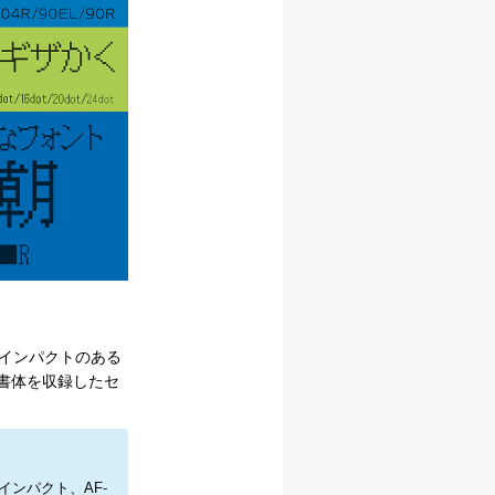
インパクトのある
0書体を収録したセ
クインパクト、AF-