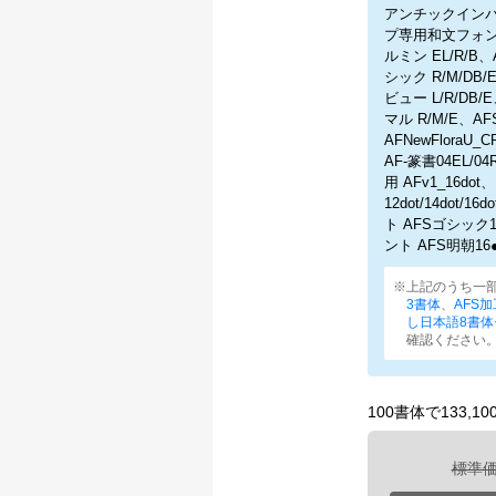
アンチックインパク
プ専用和文フォン
ルミン EL/R/
シック R/M/DB
ビュー L/R/DB
マル R/M/E、AFS
AFNewFloraU_C
AF-篆書04EL/0
用 AFv1_16dot
12dot/14do
ト AFSゴシック
ント AFS明朝16●L
※上記のうち一
3書体
、
AFS
し日本語8書体
確認ください
100書体で133,
標準