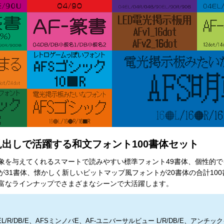
出しで活躍する和文フォント100書体セット
象を与えてくれるスマートで読みやすい標準フォント49書体、個性的で
が31書体、懐かしく新しいビットマップ風フォントが20書体の合計10
富なラインナップでさまざまなシーンで大活躍します。
L/R/DB/E、AFSミンノバE、AF-ユニバーサルビュー L/R/DB/E、アンチッ