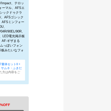
Impact、テロッ
ォーマル、AFSエ
Sゴシックドゥクラ
ノバ、AFSゴシック
/M、AFSミンフォー
90U、
/04R/90EL/90R、
仮名2、LED電光掲示板
dot、AF-ギザまる
ロゲームっぽいフォン
光掲示板みたいなフォ
書体セットII +
・サムネ・ふきだ
た方は内容をご
%OFF