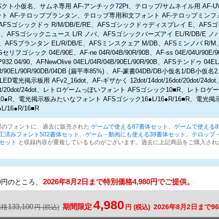
ト小仮名、サムネ専用 AF-アンチック72Pt、テロップ/サムネイル用 AF-UV
ト AF-テロッププランタン、テロップ専用和文フォント AF-テロップミンフ
B、AFSゴシックドゥ R/M/DB/E/RE、AFSゴシックドゥディスプレイ E、AF
/E、AFSゴシックニュース L/R ノバ、AFSゴシックバーズアイ EL/R/DB/E 
/E、AFSプランタン EL/R/DB/E、AFSミンスクェア M/DB、AFSミンノバ R
セリフゴシック 04E/90E、AF-ne 04R/04B/90R/90B、AF-ss 04E/04U/90E/
P932 04/90、AFNewOlive 04EL/04R/04B/90EL/90R/90B、AFSテンドゥ 04EL
4R/90EL/90R/90DB/04DB (扁平率85%) 、AF-篆書04DB/DB小仮名1/DB小
、LED電光掲示板用 AFv2_16dot、AF-ギザかく 12dot/14dot/16dot/20dot/24
t/16dot/20dot/24dot、レトロゲームっぽいフォント AFSゴシック10■R、レト
10●R、電光掲示板みたいなフォント AFSゴシック16●L/16●R/16■R、電
/16●R/16■R
部のフォントに、過去に販売された
ゲームで使える87書体セット
、
ゲームで使える87
加工済みフォント502書体セット
、
ゲーム・動画にも使える39書体セット
、
テロップ
セット
と収録内容が重複しているものがございます。過去に上記商品をご購入され
。
2026年8月2日まで特別価格4,980円でご提供。
100円のところ、
4,980
133,100
期間限定
価格
2026年8月2日まで96