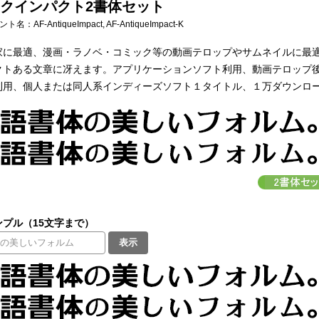
クインパクト2書体セット
フォント名：
AF-AntiqueImpact, AF-AntiqueImpact-K
家に最適、漫画・ラノベ・コミック等の動画テロップやサムネイルに最適
トある文章に冴えます。アプリケーションソフト利用、動画テロップ後の配
利用、個人または同人系インディーズソフト１タイトル、１万ダウンロ
プル（15文字まで）
表示