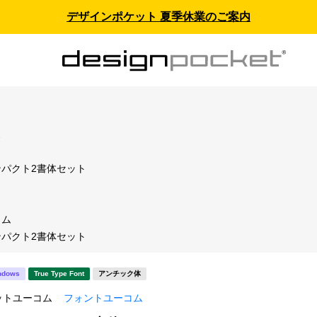
デザインポケット 夏季休業のご案内
ス
パクト2書体セット
コム
パクト2書体セット
ndows
True Type Font
アンチック体
ットユーコム
フォントユーコム