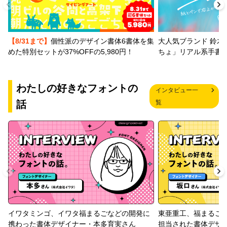
【8/31まで】
個性派のデザイン書体6書体を集
大人気ブランド 鈴木
めた特別セットが37%OFFの5,980円！
ちょ」リアル系手書
わたしの好きなフォントの
インタビュー一
話
覧
イワタミンゴ、イワタ福まるごなどの開発に
東亜重工、福まるご
携わった書体デザイナー・本多育実さん
担当された書体デザ