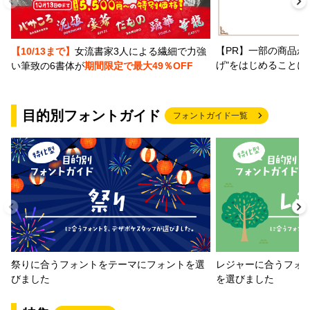
【PR】一部の商品か
【10/13まで】
女流書家3人による繊細で力強
げ"をはじめることに
い筆致の6書体が
期間限定で最大49％OFF
目的別フォントガイド
フォントガイド一覧
祭りに合うフォントをテーマにフォントを選
レジャーに合うフォ
びました
を選びました