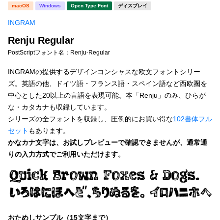
新着一覧
macOS
Windows
Open Type Font
ディスプレイ
明朝体
角ゴシック
INGRAM
丸ゴシック
楷書体
Renju Regular
カート
0
宋朝体
清朝体
PostScriptフォント名：
Renju-Regular
教科書体
行書体
INGRAMの提供するデザインコンシャスな欧文フォントシリー
マイページ
ズ。英語の他、ドイツ語・フランス語・スペイン語など西欧圏を
草書体
勘亭流
中心とした20以上の言語を表現可能。本「Renju」のみ、ひらが
お気に入り
な・カタカナも収録しています。
江戸文字
デザイン毛筆
シリーズの全フォントを収録し、圧倒的にお買い得な
102書体フル
セット
もあります。
すべてを表示
ご利用ガイド
かなカナ文字は、お試しプレビューで確認できませんが、通常通
りの入力方式でご利用いただけます。
太さ・ウェイト
よくあるご質問
お問い合わせ
セット or 単体
おためしサンプル（15文字まで）