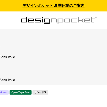
デザインポケット 夏季休業のご案内
ス
ans Italic
ans Italic
ndows
Open Type Font
サンセリフ