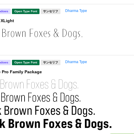
Dharma Type
ndows
Open Type Font
サンセリフ
 XLight
Dharma Type
ndows
Open Type Font
サンセリフ
 Pro Family Package