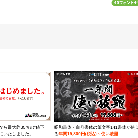
から最大約35％の"値下
昭和書体・白舟書体の筆文字141書体が使
とにいたしました。
る
年間19,800円(税込)～使い放題