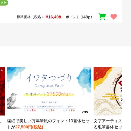
¥16,498
149pt
標準価格（税込）
ポイント
え
繊細で美しい万年筆風のフォント10書体セッ
文字アーティストと
トが
27,500円(税込)
る毛筆書体セットが