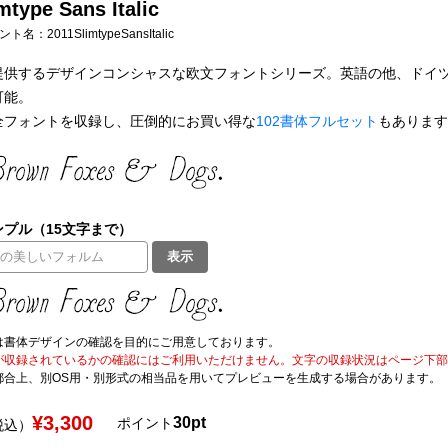
mtype Sans Italic
フォント名：
2011SlimtypeSansItalic
Mの提供するデザインコンシャスな欧文フォントシリーズ。英語の他、ドイ
可能。
全フォントを収録し、圧倒的にお買い得な
102書体フルセット
もあります
プル（15文字まで）
表示
は書体デザインの確認を目的にご用意しております。
が収録されているかの確認にはご利用いただけません。文字の収録状況はページ下部の 
都合上、別OS用・別形式の相当品を用いてプレビューを生成する場合があります。
¥3,300
30pt
ポイント
税込）