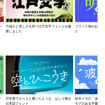
ン
力強さと美しさを持つ江戸文字フォントを厳
ブランド毎のおすす
選しました
た
／
万年筆でさらりと書いたような、はしり書き
鈴木メモの「波とか
日本語フォント
モアのある手書きフ