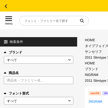
menu
HOME
目的別フォントガイド
検索条件
タイプフェイ
サンセリフ
ブランド
特集
2011 Slimtype S
HOME
おすすめ
ブランド
商品名
INGRAM
2011 Slimtype S
年間ライセンス商品
フォント形式
macOS
Wi
キャンペーン一覧
INGRAM