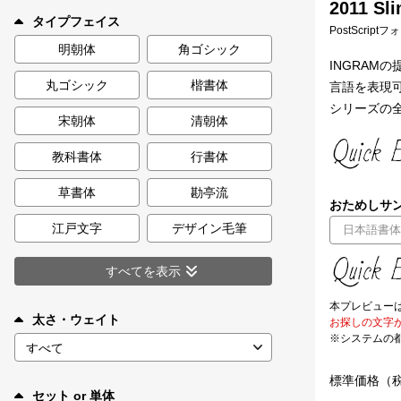
2011 Sli
新着一覧
タイプフェイス
PostScript
明朝体
角ゴシック
INGRA
丸ゴシック
楷書体
言語を表現
カート
0
シリーズの
宋朝体
清朝体
マイページ
教科書体
行書体
お気に入り
草書体
勘亭流
おためしサン
江戸文字
デザイン毛筆
ご利用ガイド
すべてを表示
よくあるご質問
本プレビュー
太さ・ウェイト
お探しの文字
※システムの
お問い合わせ
標準価格（
セット or 単体