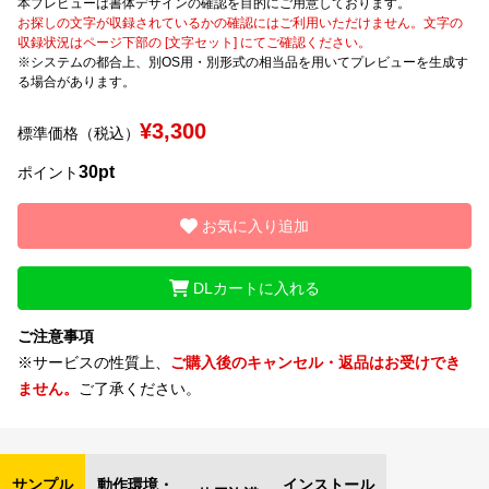
本プレビューは書体デザインの確認を目的にご用意しております。
お探しの文字が収録されているかの確認にはご利用いただけません。文字の
収録状況はページ下部の [文字セット] にてご確認ください。
文字種類
※システムの都合上、別OS用・別形式の相当品を用いてプレビューを生成す
る場合があります。
¥3,300
標準価格（税込）
価格帯
30pt
〜
ポイント
お気に入り追加
リセット
検索
DLカートに入れる
ご注意事項
※サービスの性質上、
ご購入後のキャンセル・返品はお受けでき
ません。
ご了承ください。
サンプル
動作環境・
インストール