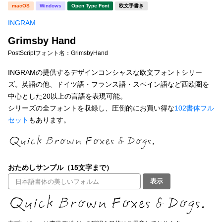
新着一覧
macOS
Windows
Open Type Font
欧文手書き
明朝体
角ゴシック
INGRAM
丸ゴシック
楷書体
Grimsby Hand
カート
0
宋朝体
清朝体
PostScriptフォント名：
GrimsbyHand
教科書体
行書体
INGRAMの提供するデザインコンシャスな欧文フォントシリー
マイページ
ズ。英語の他、ドイツ語・フランス語・スペイン語など西欧圏を
草書体
勘亭流
中心とした20以上の言語を表現可能。
お気に入り
シリーズの全フォントを収録し、圧倒的にお買い得な
102書体フル
江戸文字
デザイン毛筆
セット
もあります。
すべてを表示
ご利用ガイド
太さ・ウェイト
よくあるご質問
おためしサンプル（15文字まで）
表示
お問い合わせ
セット or 単体