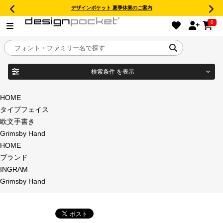
デザインポケット 夏季休業のご案内
0
検索条件
を表示
目的別フォントガイド
ブランド
HOME
タイプフェイス
特集
欧文手書き
Grimsby Hand
商品名
おすすめ
HOME
ブランド
年間ライセンス商品
INGRAM
フォント形式
Grimsby Hand
キャンペーン一覧
タイプフェイス