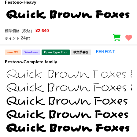
Festoso-Heavy
¥2,640
標準価格（税込）
24pt
ポイント
REN FONT
macOS
Windows
Open Type Font
欧文手書き
Festoso-Complete family