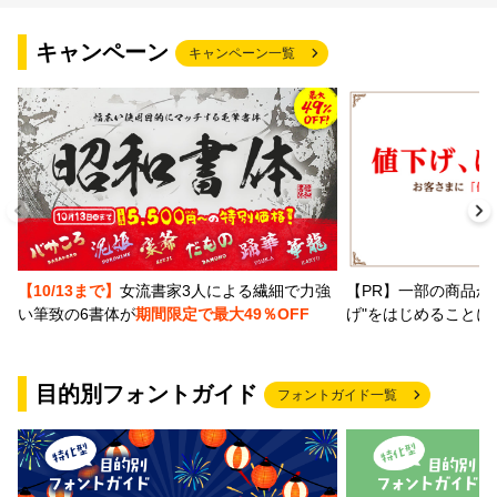
キャンペーン
キャンペーン一覧
【PR】一部の商品か
【10/13まで】
女流書家3人による繊細で力強
げ"をはじめることに
い筆致の6書体が
期間限定で最大49％OFF
目的別フォントガイド
フォントガイド一覧