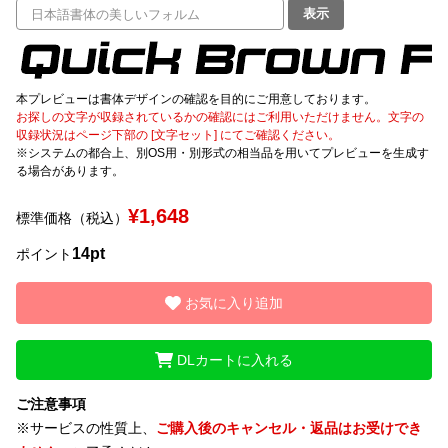
表示
文字種類
本プレビューは書体デザインの確認を目的にご用意しております。
お探しの文字が収録されているかの確認にはご利用いただけません。文字の
価格帯
収録状況はページ下部の [文字セット] にてご確認ください。
※システムの都合上、別OS用・別形式の相当品を用いてプレビューを生成す
〜
る場合があります。
¥1,648
標準価格（税込）
リセット
検索
14pt
ポイント
お気に入り追加
DLカートに入れる
ご注意事項
※サービスの性質上、
ご購入後のキャンセル・返品はお受けでき