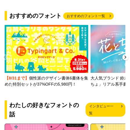
おすすめのフォント
おすすめのフォント一覧
【8/31まで】
個性派のデザイン書体6書体を集
大人気ブランド 鈴木
めた特別セットが37%OFFの5,980円！
ちょ」リアル系手書
わたしの好きなフォントの
インタビュー一
話
覧