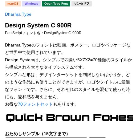
新着一覧
macOS
Windows
Open Type Font
サンセリフ
明朝体
角ゴシック
Dharma Type
丸ゴシック
楷書体
Design System C 900R
カート
0
宋朝体
清朝体
PostScriptフォント名：
DesignSystemC-900R
教科書体
行書体
Dharma Typeのフォントは映画、ポスター、ロゴやパッケージな
マイページ
ど世界中で使用されています。
草書体
勘亭流
Design Systemは、シンプルで四角い5X7X2=70種類のスタイルか
お気に入り
ら構成される大きなタイプシステムです。
江戸文字
デザイン毛筆
シンプルな形は、デザインターゲットを制限しないばかりか、ど
のような作品にも使うことができますが、ロゴやタイトルに最適
すべてを表示
ご利用ガイド
なフォントです。さらに、それぞれのスタイルを混ぜて使った時
にも、違和感を与えません。
太さ・ウェイト
よくあるご質問
お得な
70フォントセット
もあります。
お問い合わせ
セット or 単体
おためしサンプル（15文字まで）