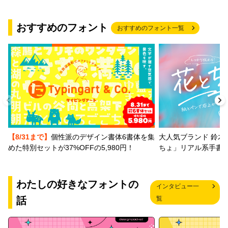
おすすめのフォント
おすすめのフォント一覧
【8/31まで】
個性派のデザイン書体6書体を集
大人気ブランド 鈴木
めた特別セットが37%OFFの5,980円！
ちょ」リアル系手書
わたしの好きなフォントの
インタビュー一
話
覧