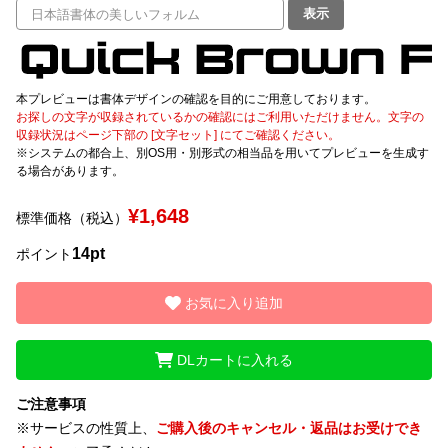
表示
文字種類
本プレビューは書体デザインの確認を目的にご用意しております。
お探しの文字が収録されているかの確認にはご利用いただけません。文字の
価格帯
収録状況はページ下部の [文字セット] にてご確認ください。
※システムの都合上、別OS用・別形式の相当品を用いてプレビューを生成す
〜
る場合があります。
¥1,648
標準価格（税込）
リセット
検索
14pt
ポイント
お気に入り追加
DLカートに入れる
ご注意事項
※サービスの性質上、
ご購入後のキャンセル・返品はお受けでき