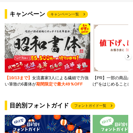
キャンペーン
キャンペーン一覧
【PR】一部の商品か
【10/13まで】
女流書家3人による繊細で力強
げ"をはじめることに
い筆致の6書体が
期間限定で最大49％OFF
目的別フォントガイド
フォントガイド一覧