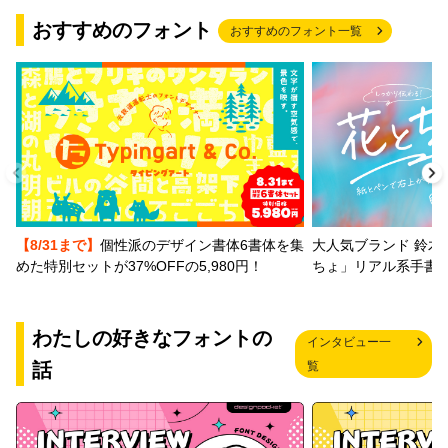
おすすめのフォント
おすすめのフォント一覧
【8/31まで】
個性派のデザイン書体6書体を集
大人気ブランド 鈴木
めた特別セットが37%OFFの5,980円！
ちょ」リアル系手書
わたしの好きなフォントの
インタビュー一
話
覧