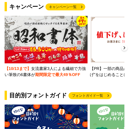
キャンペーン
キャンペーン一覧
【PR】一部の商品か
【10/13まで】
女流書家3人による繊細で力強
げ"をはじめることに
い筆致の6書体が
期間限定で最大49％OFF
目的別フォントガイド
フォントガイド一覧