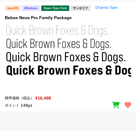
Dharma Type
macOS
Windows
Open Type Font
サンセリフ
Bebas Neue Pro Family Package
¥16,498
標準価格（税込）
149pt
ポイント