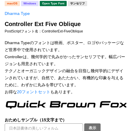
新着一覧
macOS
Windows
Open Type Font
サンセリフ
明朝体
角ゴシック
Dharma Type
丸ゴシック
楷書体
Controller Ext Five Oblique
カート
0
宋朝体
清朝体
PostScriptフォント名：
ControllerExt-FiveOblique
教科書体
行書体
Dharma Typeのフォントは映画、ポスター、ロゴやパッケージな
マイページ
ど世界中で使用されています。
草書体
勘亭流
Controllerは、幾何学的で丸みがかったサンセリフです。幅広バー
お気に入り
ジョンも用意されています。
江戸文字
デザイン毛筆
テクノとオーガニックデザインの融合を目指し幾何学的にデザイ
ンされていますが、自然で、あたたかい、有機的な印象を与える
すべてを表示
ご利用ガイド
ために、わずかに丸みを帯びています。
お得な
20フォントセット
もあります。
太さ・ウェイト
よくあるご質問
お問い合わせ
セット or 単体
おためしサンプル（15文字まで）
表示