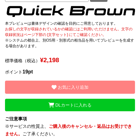
文字種類
本プレビューは書体デザインの確認を目的にご用意しております。
お探しの文字が収録されているかの確認にはご利用いただけません。文字の
収録状況はページ下部の [文字セット] にてご確認ください。
※システムの都合上、別OS用・別形式の相当品を用いてプレビューを生成す
価格帯
る場合があります。
〜
¥2,198
標準価格（税込）
リセット
検索
19pt
ポイント
お気に入り追加
DLカートに入れる
ご注意事項
※サービスの性質上、
ご購入後のキャンセル・返品はお受けでき
ません。
ご了承ください。