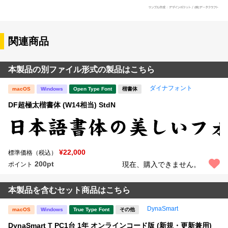
関連商品
本製品の別ファイル形式の製品はこちら
ダイナフォント
macOS
Windows
Open Type Font
楷書体
DF超極太楷書体 (W14相当) StdN
¥22,000
標準価格（税込）
200pt
現在、購入できません。
ポイント
本製品を含むセット商品はこちら
DynaSmart
macOS
Windows
True Type Font
その他
DynaSmart T PC1台 1年 オンラインコード版 (新規・更新兼用)