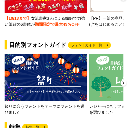
【PR】一部の商品か
【10/13まで】
女流書家3人による繊細で力強
げ"をはじめることに
い筆致の6書体が
期間限定で最大49％OFF
目的別フォントガイド
フォントガイド一覧
祭りに合うフォントをテーマにフォントを選
レジャーに合うフォ
びました
を選びました
特集
特集一覧