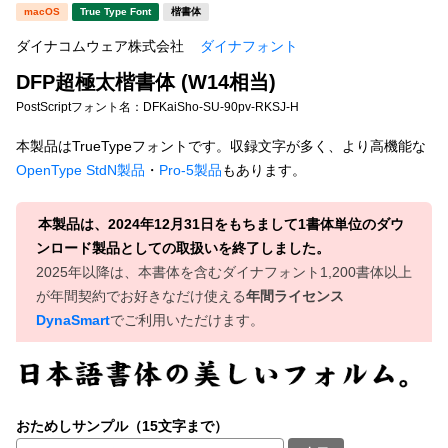
新着一覧
macOS
True Type Font
楷書体
明朝体
角ゴシック
ダイナコムウェア株式会社
ダイナフォント
丸ゴシック
楷書体
DFP超極太楷書体 (W14相当)
カート
0
宋朝体
清朝体
PostScriptフォント名：
DFKaiSho-SU-90pv-RKSJ-H
教科書体
行書体
本製品はTrueTypeフォントです。収録文字が多く、より高機能な
マイページ
OpenType StdN製品
・
Pro-5製品
もあります。
草書体
勘亭流
お気に入り
江戸文字
デザイン毛筆
本製品は、2024年12月31日をもちまして1書体単位のダウ
ンロード製品としての取扱いを終了しました。
すべてを表示
ご利用ガイド
2025年以降は、本書体を含むダイナフォント1,200書体以上
が年間契約でお好きなだけ使える
年間ライセンス
DynaSmart
でご利用いただけます。
太さ・ウェイト
よくあるご質問
お問い合わせ
セット or 単体
おためしサンプル（15文字まで）