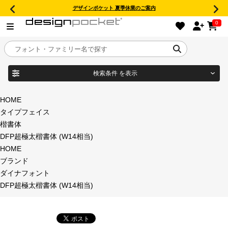
デザインポケット 夏季休業のご案内
0
検索条件
を表示
目的別フォントガイド
ブランド
HOME
タイプフェイス
特集
楷書体
DFP超極太楷書体 (W14相当)
商品名
おすすめ
HOME
ブランド
年間ライセンス商品
ダイナフォント
フォント形式
DFP超極太楷書体 (W14相当)
キャンペーン一覧
タイプフェイス