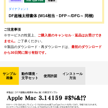
Windows
True Type Font
楷書体
ダイナフォント
DF超極太楷書体 (W14相当・DFP～/DFG～ 同梱)
ご注意事項
※サービスの性質上、
ご購入後のキャンセル・返品はお受けでき
ません。
ご了承ください。
※製品のダウンロード・再ダウンロードは、
最初のダウンロード
から30日間に限り有効です。
サンプル
動作環境・
インストール
使用許諾
画像
文字セット
方法