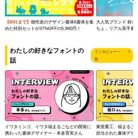
【8/31まで】
個性派のデザイン書体6書体を集
大人気ブランド 鈴木
めた特別セットが37%OFFの5,980円！
ちょ」リアル系手書
わたしの好きなフォントの
インタビュー一
話
覧
イワタミンゴ、イワタ福まるごなどの開発に
東亜重工、福まるご
携わった書体デザイナー・本多育実さん
担当された書体デザ