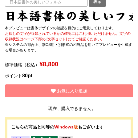
表示
文字種類
本プレビューは書体デザインの確認を目的にご用意しております。
お探しの文字が収録されているかの確認にはご利用いただけません。文字の
収録状況はページ下部の [文字セット] にてご確認ください。
価格帯
※システムの都合上、別OS用・別形式の相当品を用いてプレビューを生成す
〜
る場合があります。
¥8,800
標準価格（税込）
リセット
検索
80pt
ポイント
お気に入り追加
現在、購入できません。
こちらの商品と同等の
Windows
版
もございます