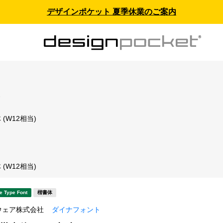
デザインポケット 夏季休業のご案内
ス
(W12相当)
ト
(W12相当)
e Type Font
楷書体
ウェア株式会社
ダイナフォント