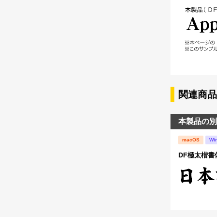
関連商品
本製品の別
macOS
Wi
DF極太楷書体 