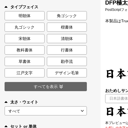
DFP極太
新着一覧
タイプフェイス
PostScript
明朝体
角ゴシック
本製品はTr
丸ゴシック
楷書体
カート
0
宋朝体
清朝体
マイページ
教科書体
行書体
お気に入り
草書体
勘亭流
江戸文字
デザイン毛筆
ご利用ガイド
すべてを表示
おためしサン
よくあるご質問
太さ・ウェイト
お問い合わせ
本プレビュー
セット or 単体
お探しの文字