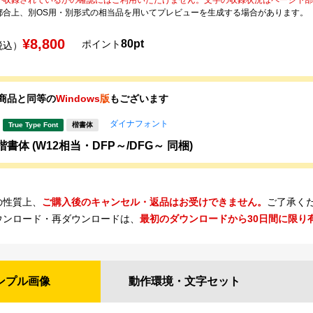
都合上、別OS用・別形式の相当品を用いてプレビューを生成する場合があります。
¥8,800
80pt
ポイント
税込）
商品と同等の
Windows
版
もございます
ダイナフォント
True Type Font
楷書体
書体 (W12相当・DFP～/DFG～ 同梱)
の性質上、
ご購入後のキャンセル・返品はお受けできません。
ご了承く
ウンロード・再ダウンロードは、
最初のダウンロードから30日間に限り
ンプル
画像
動作環境・
文字セット