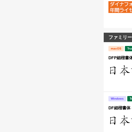
ファミリー
macOS
Tru
DFP細楷書体
Windows
T
DF細楷書体 