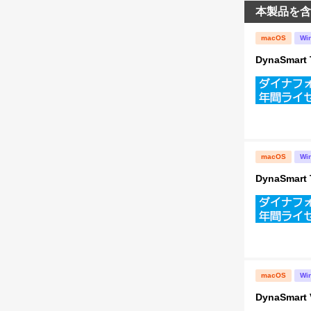
本製品を含
macOS
Wi
DynaSma
macOS
Wi
DynaSma
macOS
Wi
DynaSma