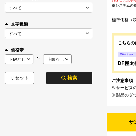
※システムの
標準価格（
文字種類
こちらの
価格帯
Windows
〜
DF極太楷
リセット
検索
ご注意事項
※サービス
※製品のダ
サ