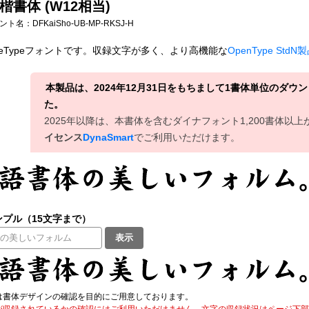
楷書体 (W12相当)
フォント名：
DFKaiSho-UB-MP-RKSJ-H
ueTypeフォントです。収録文字が多く、より高機能な
OpenType StdN
本製品は、2024年12月31日をもちまして1書体単位のダ
た。
2025年以降は、本書体を含むダイナフォント1,200書体以
イセンス
DynaSmart
でご利用いただけます。
プル（15文字まで）
表示
は書体デザインの確認を目的にご用意しております。
が収録されているかの確認にはご利用いただけません。文字の収録状況はページ下部の 