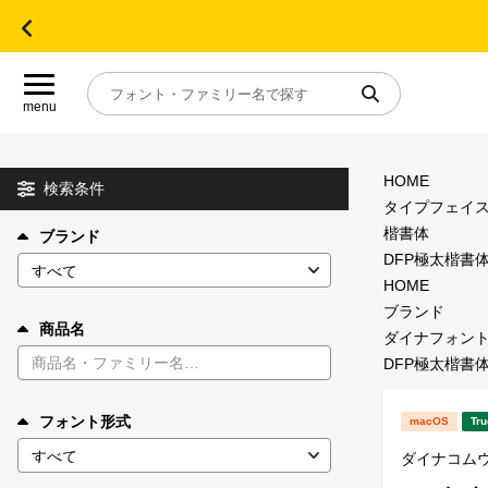
menu
HOME
目的別フォントガイド
検索条件
タイプフェイ
楷書体
ブランド
特集
DFP極太楷書体 
HOME
おすすめ
ブランド
商品名
ダイナフォン
DFP極太楷書体 
年間ライセンス商品
フォント形式
macOS
Tru
キャンペーン一覧
ダイナコム