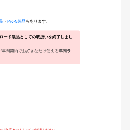
製品
・
Pro-5製品
もあります。
ウンロード製品としての取扱いを終了しまし
上が年間契約でお好きなだけ使える
年間ラ
[文字セット] にてご確認ください。