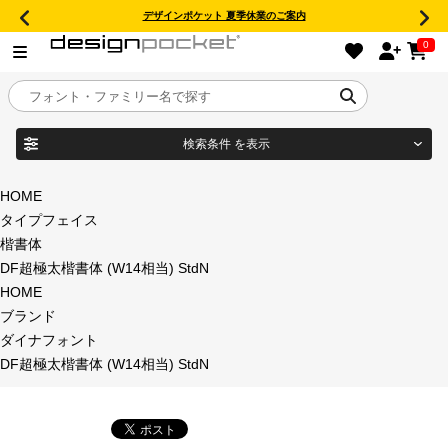
デザインポケット 夏季休業のご案内
0
検索条件
を表示
目的別フォントガイド
ブランド
HOME
タイプフェイス
特集
楷書体
DF超極太楷書体 (W14相当) StdN
商品名
おすすめ
HOME
ブランド
年間ライセンス商品
ダイナフォント
フォント形式
DF超極太楷書体 (W14相当) StdN
キャンペーン一覧
タイプフェイス