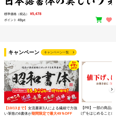
¥5,478
標準価格（税込）
49pt
ポイント
キャンペーン
キャンペーン一覧
【PR】一部の商品か
【10/13まで】
女流書家3人による繊細で力強
げ"をはじめることに
い筆致の6書体が
期間限定で最大49％OFF