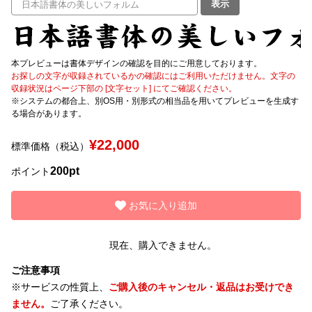
表示
文字種類
本プレビューは書体デザインの確認を目的にご用意しております。
お探しの文字が収録されているかの確認にはご利用いただけません。文字の
収録状況はページ下部の [文字セット] にてご確認ください。
価格帯
※システムの都合上、別OS用・別形式の相当品を用いてプレビューを生成す
〜
る場合があります。
¥22,000
標準価格（税込）
リセット
検索
200pt
ポイント
お気に入り追加
現在、購入できません。
ご注意事項
※サービスの性質上、
ご購入後のキャンセル・返品はお受けでき
ません。
ご了承ください。