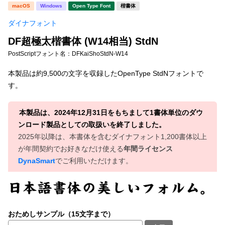
新着一覧
macOS
Windows
Open Type Font
楷書体
明朝体
角ゴシック
ダイナフォント
丸ゴシック
楷書体
DF超極太楷書体 (W14相当) StdN
カート
0
宋朝体
清朝体
PostScriptフォント名：
DFKaiShoStdN-W14
教科書体
行書体
本製品は約9,500の文字を収録したOpenType StdNフォントで
マイページ
す。
草書体
勘亭流
お気に入り
江戸文字
デザイン毛筆
本製品は、2024年12月31日をもちまして1書体単位のダウ
ンロード製品としての取扱いを終了しました。
すべてを表示
ご利用ガイド
2025年以降は、本書体を含むダイナフォント1,200書体以上
が年間契約でお好きなだけ使える
年間ライセンス
DynaSmart
でご利用いただけます。
太さ・ウェイト
よくあるご質問
お問い合わせ
セット or 単体
おためしサンプル（15文字まで）