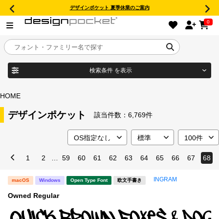
デザインポケット 夏季休業のご案内
0
検索条件
を表示
目的別フォントガイド
ブランド
HOME
特集
デザインポケット
該当件数：
6,769件
商品名
おすすめ
1
2
…
59
60
61
62
63
64
65
66
67
68
年間ライセンス商品
フォント形式
INGRAM
macOS
Windows
Open Type Font
欧文手書き
キャンペーン一覧
Owned Regular
タイプフェイス