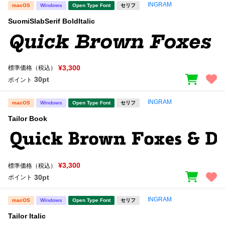
INGRAM
macOS
Windows
Open Type Font
セリフ
SuomiSlabSerif BoldItalic
¥3,300
標準価格（税込）
30pt
ポイント
INGRAM
macOS
Windows
Open Type Font
セリフ
Tailor Book
¥3,300
標準価格（税込）
30pt
ポイント
INGRAM
macOS
Windows
Open Type Font
セリフ
Tailor Italic