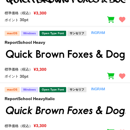
新着一覧
明朝体
角ゴシック
¥3,300
標準価格（税込）
丸ゴシック
楷書体
30pt
ポイント
カート
0
宋朝体
清朝体
INGRAM
macOS
Windows
Open Type Font
サンセリフ
教科書体
行書体
ReportSchool Heavy
マイページ
草書体
勘亭流
お気に入り
江戸文字
デザイン毛筆
¥3,300
標準価格（税込）
30pt
ポイント
すべてを表示
ご利用ガイド
INGRAM
macOS
Windows
Open Type Font
サンセリフ
太さ・ウェイト
よくあるご質問
ReportSchool HeavyItalic
お問い合わせ
セット or 単体
¥3,300
標準価格（税込）