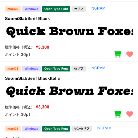
INGRAM
macOS
Windows
Open Type Font
セリフ
SuomiSlabSerif Black
¥3,300
標準価格（税込）
30pt
ポイント
INGRAM
macOS
Windows
Open Type Font
セリフ
SuomiSlabSerif BlackItalic
¥3,300
標準価格（税込）
30pt
ポイント
INGRAM
macOS
Windows
Open Type Font
サンセリフ