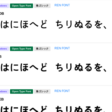
REN FONT
ndows
Open Type Font
角ゴシック
DB
REN FONT
ndows
Open Type Font
角ゴシック
B
REN FONT
ndows
Open Type Font
角ゴシック
EB