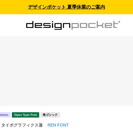
デザインポケット 夏季休業のご案内
ス
ndows
Open Type Font
角ゴシック
T / タイポグラフィクス蓮
REN FONT