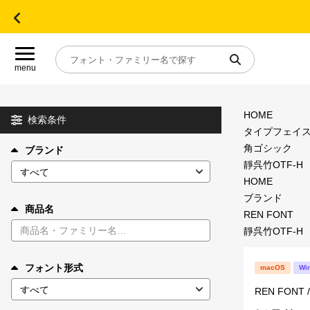
menu
HOME
目的別フォントガイド
検索条件
タイプフェイ
角ゴシック
ブランド
特集
靜呉竹OTF-H
HOME
おすすめ
ブランド
商品名
REN FONT
靜呉竹OTF-H
年間ライセンス商品
フォント形式
macOS
Wi
キャンペーン一覧
REN FON