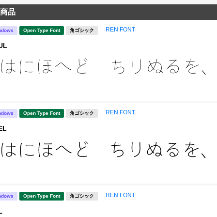
商品
REN FONT
ndows
Open Type Font
角ゴシック
UL
REN FONT
ndows
Open Type Font
角ゴシック
EL
REN FONT
ndows
Open Type Font
角ゴシック
L