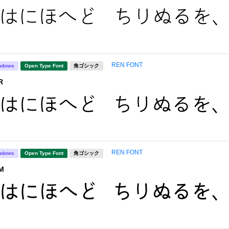
REN FONT
ndows
Open Type Font
角ゴシック
R
REN FONT
ndows
Open Type Font
角ゴシック
M