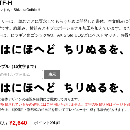
F-H
フォント名：
ShizukaGothic-H
ミリーは、 読むことに専念してもらうために開発した書体。本文組みに
ずです。縦組み、横組みともプロポーショナル加工を加えています。また
トは、ヒラギノ角ゴシックW0、AXIS Std ULなどにベストマッチ。お
プル（15文字まで）
表示
は書体デザインの確認を目的にご用意しております。
が収録されているかの確認にはご利用いただけません。文字の収録状況はページ下部の 
都合上、別OS用・別形式の相当品を用いてプレビューを生成する場合があります。
¥2,640
24pt
ポイント
税込）