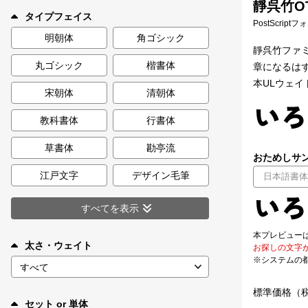
靜呉竹OT
新着一覧
タイプフェイス
PostScript
明朝体
角ゴシック
靜呉竹ファ
丸ゴシック
楷書体
章になるは
カート
0
本ULウェイ
宋朝体
清朝体
マイページ
教科書体
行書体
お気に入り
草書体
勘亭流
おためしサン
江戸文字
デザイン毛筆
ご利用ガイド
すべてを表示
よくあるご質問
本プレビュー
太さ・ウェイト
お探しの文字
※システムの
お問い合わせ
標準価格（
セット or 単体