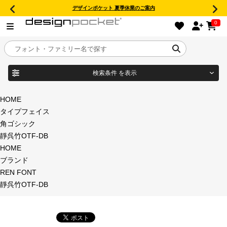
デザインポケット 夏季休業のご案内
0
検索条件
を表示
目的別フォントガイド
ブランド
HOME
タイプフェイス
特集
角ゴシック
靜呉竹OTF-DB
商品名
おすすめ
HOME
ブランド
年間ライセンス商品
REN FONT
フォント形式
靜呉竹OTF-DB
キャンペーン一覧
タイプフェイス