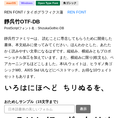
新着一覧
macOS
Windows
Open Type Font
角ゴシック
明朝体
角ゴシック
REN FONT / タイポグラフィクス蓮
REN FONT
丸ゴシック
楷書体
靜呉竹OTF-DB
カート
0
宋朝体
清朝体
PostScriptフォント名：
ShizukaGothic-DB
教科書体
行書体
靜呉竹ファミリーは、 読むことに専念してもらうために開発した
マイページ
書体。本文組みに使ってみてください。ほんわかとした、あたた
草書体
勘亭流
かく読みやすい文章になるはずです。縦組み、横組みともプロポ
お気に入り
ーショナル加工を加えています。また、横組みに限り(欧文も)、ペ
江戸文字
デザイン毛筆
アカーニングもほどこしました。本ULウェイトは、ヒラギノ角ゴ
シックW0、AXIS Std ULなどにベストマッチ。お得な10ウェイト
すべてを表示
ご利用ガイド
セットもあります。
太さ・ウェイト
よくあるご質問
おためしサンプル（15文字まで）
お問い合わせ
セット or 単体
表示