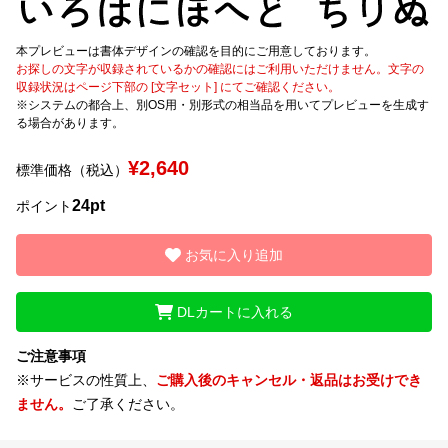
文字種類
本プレビューは書体デザインの確認を目的にご用意しております。
お探しの文字が収録されているかの確認にはご利用いただけません。文字の
収録状況はページ下部の [文字セット] にてご確認ください。
※システムの都合上、別OS用・別形式の相当品を用いてプレビューを生成す
る場合があります。
価格帯
〜
¥2,640
標準価格（税込）
24pt
ポイント
リセット
検索
お気に入り追加
DLカートに入れる
ご注意事項
※サービスの性質上、
ご購入後のキャンセル・返品はお受けでき
ません。
ご了承ください。