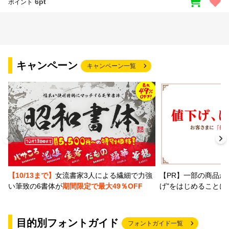
6pt
ポイント
キャンペーン
キャンペーン一覧
【PR】一部の商品か
【10/13まで】
女流書家3人による繊細で力強
げ"をはじめることに
い筆致の6書体が
期間限定で最大49％OFF
目的別フォントガイド
フォントガイド一覧