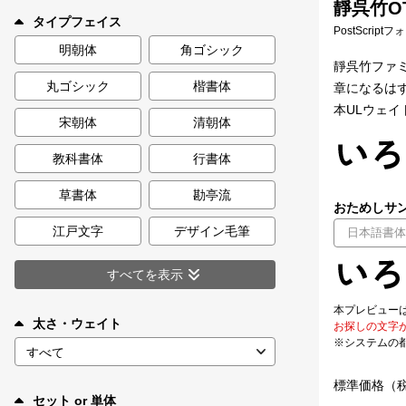
靜呉竹OT
新着一覧
タイプフェイス
PostScript
明朝体
角ゴシック
靜呉竹ファ
丸ゴシック
楷書体
章になるは
カート
0
本ULウェイ
宋朝体
清朝体
マイページ
教科書体
行書体
お気に入り
草書体
勘亭流
おためしサン
江戸文字
デザイン毛筆
ご利用ガイド
すべてを表示
よくあるご質問
本プレビュー
太さ・ウェイト
お探しの文字
※システムの
お問い合わせ
標準価格（
セット or 単体