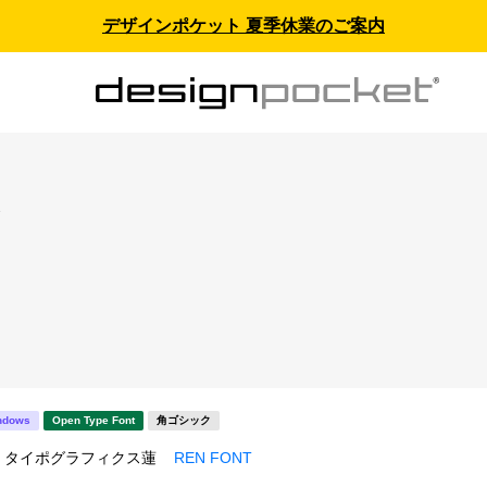
デザインポケット 夏季休業のご案内
ス
ndows
Open Type Font
角ゴシック
T / タイポグラフィクス蓮
REN FONT