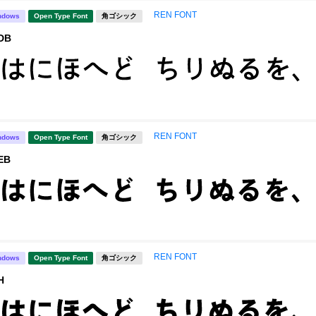
REN FONT
ndows
Open Type Font
角ゴシック
DB
REN FONT
ndows
Open Type Font
角ゴシック
EB
REN FONT
ndows
Open Type Font
角ゴシック
H