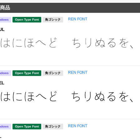
商品
REN FONT
ndows
Open Type Font
角ゴシック
UL
REN FONT
ndows
Open Type Font
角ゴシック
EL
REN FONT
ndows
Open Type Font
角ゴシック
L