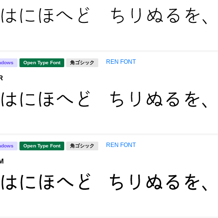
REN FONT
ndows
Open Type Font
角ゴシック
R
REN FONT
ndows
Open Type Font
角ゴシック
M