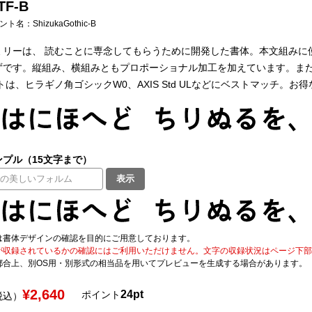
F-B
フォント名：
ShizukaGothic-B
ミリーは、 読むことに専念してもらうために開発した書体。本文組みに
ずです。縦組み、横組みともプロポーショナル加工を加えています。また
トは、ヒラギノ角ゴシックW0、AXIS Std ULなどにベストマッチ。お
プル（15文字まで）
表示
は書体デザインの確認を目的にご用意しております。
が収録されているかの確認にはご利用いただけません。文字の収録状況はページ下部の 
都合上、別OS用・別形式の相当品を用いてプレビューを生成する場合があります。
¥2,640
24pt
ポイント
税込）