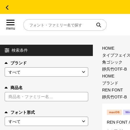
menu
HOME
目的別フォントガイド
検索条件
タイプフェイ
角ゴシック
ブランド
特集
靜呉竹OTF-B
HOME
おすすめ
ブランド
商品名
REN FONT
靜呉竹OTF-B
年間ライセンス商品
フォント形式
macOS
Wi
キャンペーン一覧
REN FON