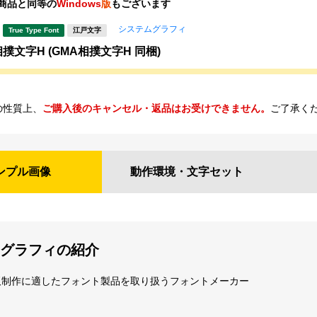
商品と同等の
Windows
版
もございます
システムグラフィ
True Type Font
江戸文字
相撲文字H (GMA相撲文字H 同梱)
の性質上、
ご購入後のキャンセル・返品はお受けできません。
ご了承く
ンプル
画像
動作環境・
文字セット
グラフィの紹介
板制作に適したフォント製品を取り扱うフォントメーカー