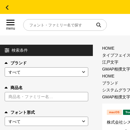
menu
HOME
目的別フォントガイド
検索条件
タイプフェイ
江戸文字
ブランド
特集
GMAP相撲文字
HOME
おすすめ
ブランド
商品名
システムグラ
GMAP相撲文字
年間ライセンス商品
フォント形式
macOS
Tru
キャンペーン一覧
株式会社シ