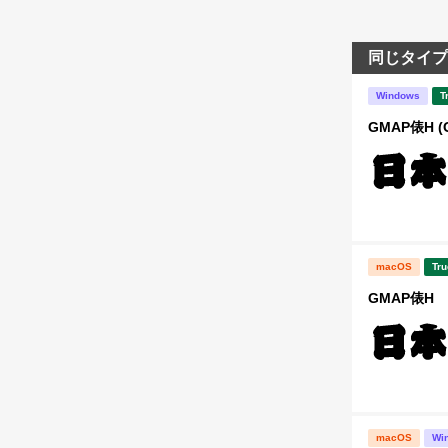
同じタイプ
Windows
T
GMAP俵H (
macOS
Tru
GMAP俵H
macOS
Wi