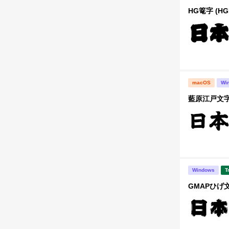
HG篭字 (HG
macOS
Wi
藍原江戸文
Windows
T
GMAPひげ文