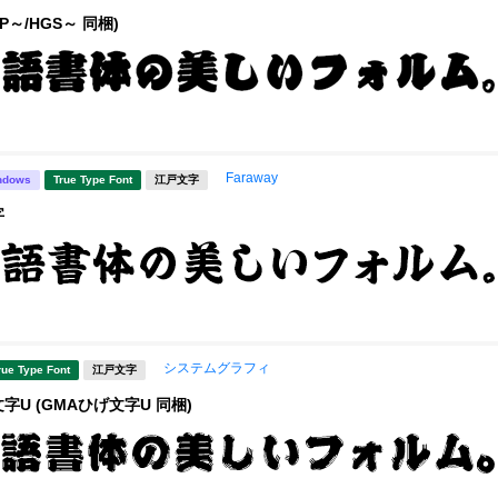
P～/HGS～ 同梱)
Faraway
ndows
True Type Font
江戸文字
字
システムグラフィ
rue Type Font
江戸文字
字U (GMAひげ文字U 同梱)