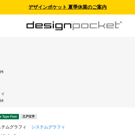
デザインポケット 夏季休業のご案内
ス
H
フィ
H
e Type Font
江戸文字
ステムグラフィ
システムグラフィ