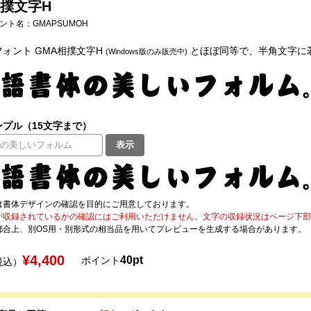
相撲文字H
フォント名：
GMAPSUMOH
ォント GMA相撲文字H
とほぼ同等で、半角文字に
(Windows版のみ販売中)
プル（15文字まで）
表示
は書体デザインの確認を目的にご用意しております。
が収録されているかの確認にはご利用いただけません。文字の収録状況はページ下部の 
都合上、別OS用・別形式の相当品を用いてプレビューを生成する場合があります。
¥4,400
40pt
ポイント
税込）