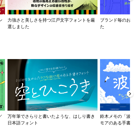
ン
力強さと美しさを持つ江戸文字フォントを厳
ブランド毎のおすす
選しました
た
／
万年筆でさらりと書いたような、はしり書き
鈴木メモの「波とか
日本語フォント
モアのある手書きフ