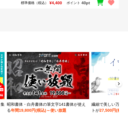
¥4,400
40pt
標準価格（税込）
ポイント
を集
昭和書体・白舟書体の筆文字141書体が使え
繊細で美しい万年筆
る
年間19,800円(税込)～使い放題
トが
27,500円(税込)