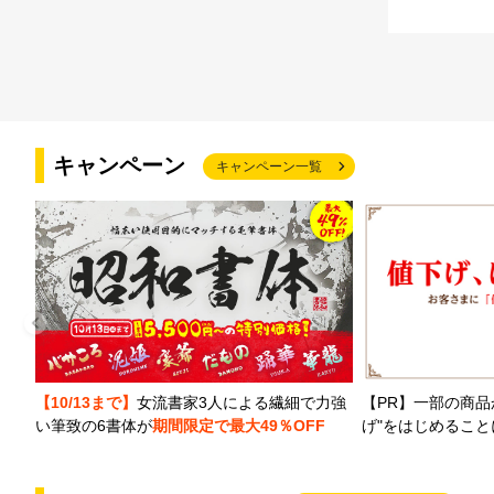
キャンペーン
キャンペーン一覧
【PR】一部の商品
【10/13まで】
女流書家3人による繊細で力強
げ"をはじめるこ
い筆致の6書体が
期間限定で最大49％OFF