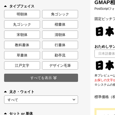
GMAP
新着一覧
タイプフェイス
PostScript
明朝体
角ゴシック
固定ピッチフ
丸ゴシック
楷書体
カート
0
宋朝体
清朝体
マイページ
教科書体
行書体
おためしサン
お気に入り
草書体
勘亭流
江戸文字
デザイン毛筆
ご利用ガイド
本プレビュー
すべてを表示
お探しの文字
※システムの
よくあるご質問
太さ・ウェイト
標準価格（
お問い合わせ
セット or 単体