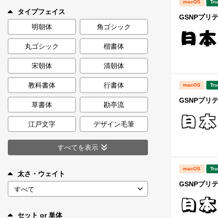
macOS
Tru
新着一覧
タイプフェイス
GSNPプリ
明朝体
角ゴシック
丸ゴシック
楷書体
カート
0
宋朝体
清朝体
マイページ
教科書体
行書体
macOS
Tru
GSNPプリ
お気に入り
草書体
勘亭流
江戸文字
デザイン毛筆
ご利用ガイド
すべてを表示
よくあるご質問
macOS
Tru
太さ・ウェイト
GSNPプリ
お問い合わせ
セット or 単体