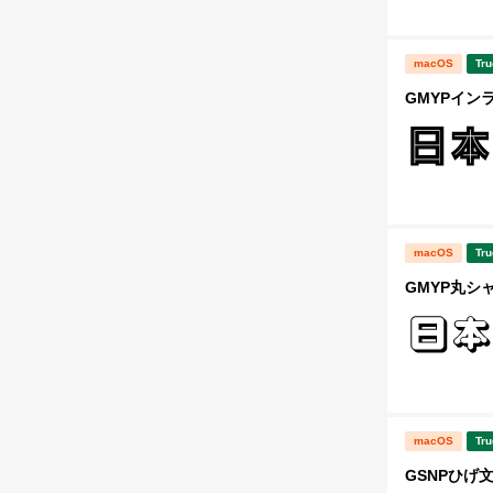
macOS
Tru
GMYPイン
macOS
Tru
GMYP丸シ
macOS
Tru
GSNPひげ文