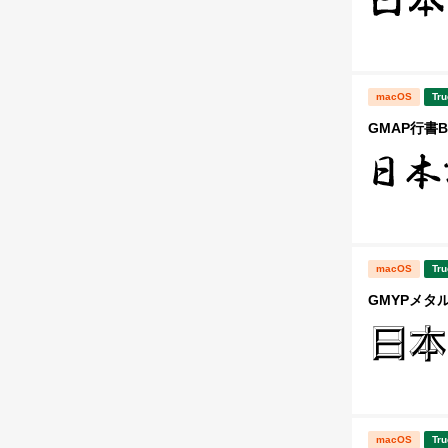
macOS
Tru
GMAP行書B
macOS
Tru
GMYPメタ
macOS
Tru