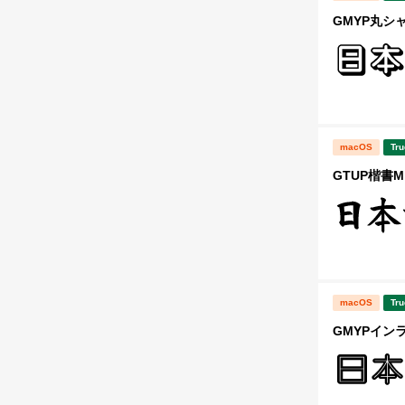
GMYP丸シ
macOS
Tru
GTUP楷書M
macOS
Tru
GMYPイン