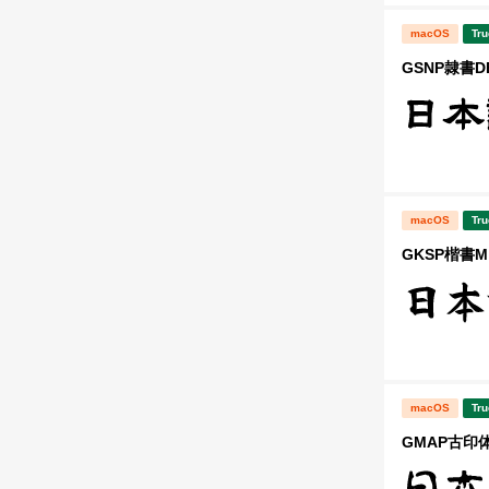
macOS
Tru
GSNP隷書D
macOS
Tru
GKSP楷書M
macOS
Tru
GMAP古印