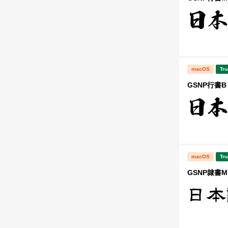
macOS
Tru
GSNP行書B
macOS
Tru
GSNP隷書M