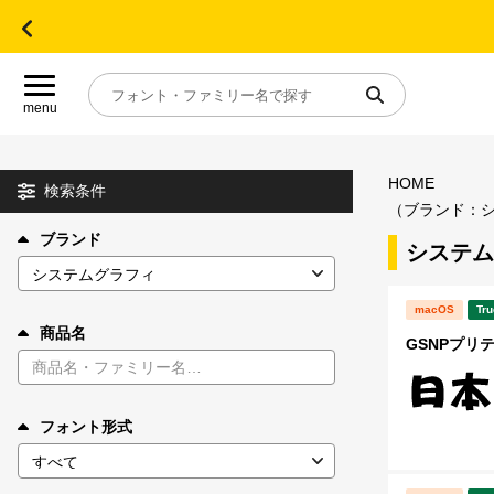
menu
HOME
目的別フォントガイド
検索条件
（ブランド：
ブランド
特集
システム
macOS
Tru
おすすめ
商品名
GSNPプリ
年間ライセンス商品
フォント形式
キャンペーン一覧