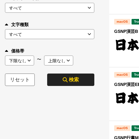
macOS
Tru
文字種類
GSNP演芸B
価格帯
〜
macOS
Tru
リセット
検索
GSNP演芸E
macOS
Tru
GSNP行書M