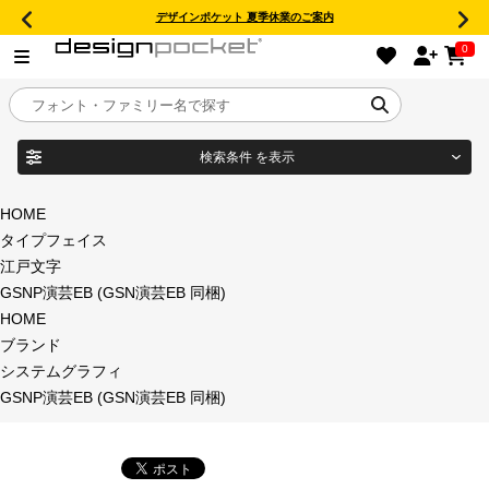
デザインポケット 夏季休業のご案内
0
検索条件
を表示
目的別フォントガイド
ブランド
HOME
タイプフェイス
特集
江戸文字
GSNP演芸EB (GSN演芸EB 同梱)
商品名
おすすめ
HOME
ブランド
年間ライセンス商品
システムグラフィ
フォント形式
GSNP演芸EB (GSN演芸EB 同梱)
キャンペーン一覧
タイプフェイス