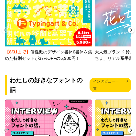
【8/31まで】
個性派のデザイン書体6書体を集
大人気ブランド 鈴木
めた特別セットが37%OFFの5,980円！
ちょ」リアル系手書
わたしの好きなフォントの
インタビュー一
話
覧