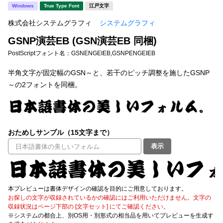
新着一覧
Windows
True Type Font
江戸文字
明朝体
角ゴシック
株式会社システムグラフィ
システムグラフィ
丸ゴシック
楷書体
GSNP演芸EB (GSN演芸EB 同梱)
カート
0
宋朝体
清朝体
PostScriptフォント名：
GSNENGEIEB,GSNPENGEIEB
教科書体
行書体
半角文字が固定幅のGSN～と、若干のピッチ調整を施したGSNP
マイページ
～の2フォントを同梱。
草書体
勘亭流
お気に入り
江戸文字
デザイン毛筆
おためしサンプル（15文字まで）
すべてを表示
ご利用ガイド
表示
太さ・ウェイト
よくあるご質問
本プレビューは書体デザインの確認を目的にご用意しております。
お問い合わせ
お探しの文字が収録されているかの確認にはご利用いただけません。文字の
セット or 単体
収録状況はページ下部の [文字セット] にてご確認ください。
※システムの都合上、別OS用・別形式の相当品を用いてプレビューを生成す