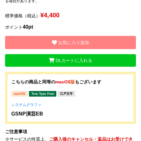
る場合があります。
¥4,400
文字種類
標準価格（税込）
40pt
ポイント
価格帯
お気に入り追加
〜
DLカートに入れる
リセット
検索
こちらの商品と同等の
macOS
版
もございます
macOS
True Type Font
江戸文字
システムグラフィ
GSNP演芸EB
ご注意事項
※サービスの性質上、
ご購入後のキャンセル・返品はお受けでき