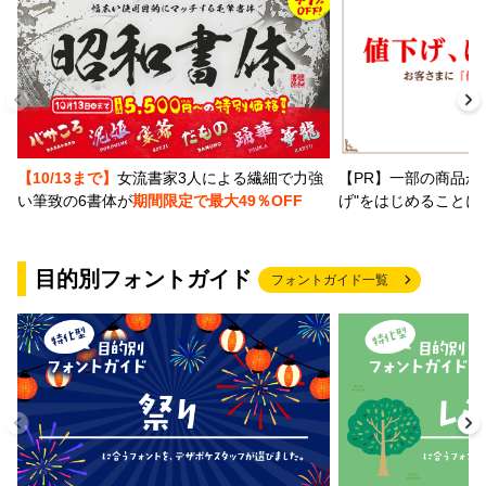
【PR】一部の商品か
【10/13まで】
女流書家3人による繊細で力強
げ"をはじめることに
い筆致の6書体が
期間限定で最大49％OFF
目的別フォントガイド
フォントガイド一覧