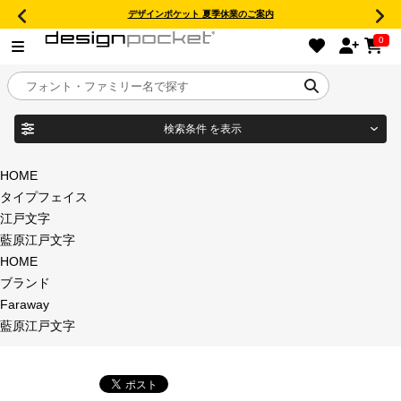
デザインポケット 夏季休業のご案内
0
検索条件
を表示
目的別フォントガイド
ブランド
HOME
タイプフェイス
特集
江戸文字
藍原江戸文字
商品名
おすすめ
HOME
ブランド
年間ライセンス商品
Faraway
フォント形式
藍原江戸文字
キャンペーン一覧
タイプフェイス