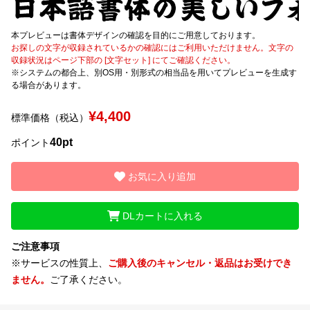
文字種類
本プレビューは書体デザインの確認を目的にご用意しております。
お探しの文字が収録されているかの確認にはご利用いただけません。文字の
収録状況はページ下部の [文字セット] にてご確認ください。
※システムの都合上、別OS用・別形式の相当品を用いてプレビューを生成す
る場合があります。
価格帯
〜
¥4,400
標準価格（税込）
40pt
ポイント
リセット
検索
お気に入り追加
DLカートに入れる
ご注意事項
※サービスの性質上、
ご購入後のキャンセル・返品はお受けでき
ません。
ご了承ください。