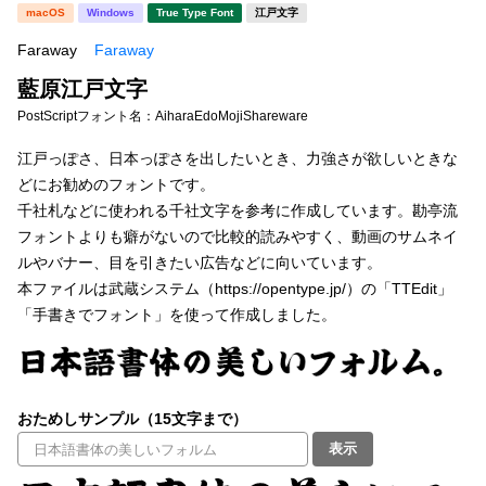
新着一覧
macOS
Windows
True Type Font
江戸文字
明朝体
角ゴシック
Faraway
Faraway
丸ゴシック
楷書体
藍原江戸文字
カート
0
宋朝体
清朝体
PostScriptフォント名：
AiharaEdoMojiShareware
教科書体
行書体
江戸っぽさ、日本っぽさを出したいとき、力強さが欲しいときな
マイページ
どにお勧めのフォントです。
草書体
勘亭流
千社札などに使われる千社文字を参考に作成しています。勘亭流
お気に入り
フォントよりも癖がないので比較的読みやすく、動画のサムネイ
江戸文字
デザイン毛筆
ルやバナー、目を引きたい広告などに向いています。
本ファイルは武蔵システム（https://opentype.jp/）の「TTEdit」
すべてを表示
ご利用ガイド
「手書きでフォント」を使って作成しました。
太さ・ウェイト
よくあるご質問
おためしサンプル（15文字まで）
お問い合わせ
セット or 単体
表示