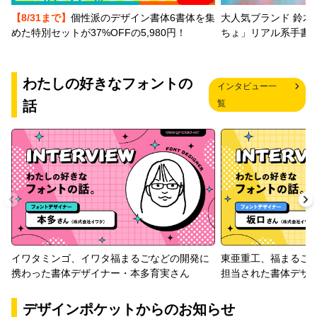
【8/31まで】
個性派のデザイン書体6書体を集
大人気ブランド 鈴木
めた特別セットが37%OFFの5,980円！
ちょ」リアル系手書
わたしの好きなフォントの
インタビュー一
話
覧
イワタミンゴ、イワタ福まるごなどの開発に
東亜重工、福まるご
携わった書体デザイナー・本多育実さん
担当された書体デザ
デザインポケットからのお知らせ