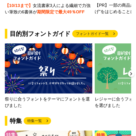
【PR】一部の商品か
【10/13まで】
女流書家3人による繊細で力強
げ"をはじめることに
い筆致の6書体が
期間限定で最大49％OFF
目的別フォントガイド
フォントガイド一覧
祭りに合うフォントをテーマにフォントを選
レジャーに合うフォ
びました
を選びました
特集
特集一覧