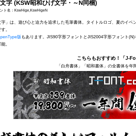
文字 (KSW昭和ひげ文字・～N同梱)
フォント名：
KswHige,KswHigeN
文字」は、遊び心と迫力を追求した毛筆書体。タイトルロゴ、夏のイベ
です。
penType版
もあります。JIS90字形フォントとJIS2004字形フォント(
可能。
こちらもおすすめ！「J-Fon
「白舟書体」「昭和書体」の全書体を年間1