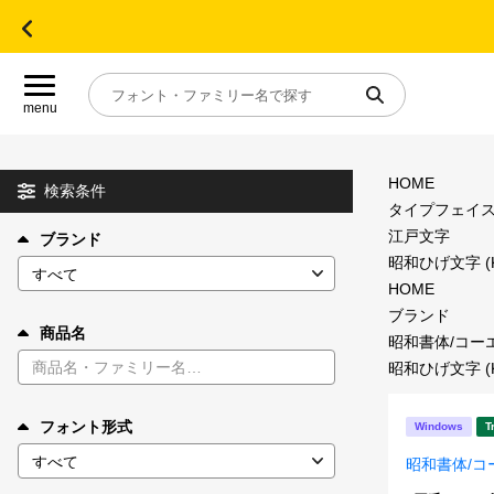
menu
HOME
目的別フォントガイド
検索条件
タイプフェイ
江戸文字
ブランド
特集
昭和ひげ文字 
HOME
おすすめ
ブランド
商品名
昭和書体/コー
昭和ひげ文字 
年間ライセンス商品
フォント形式
Windows
T
キャンペーン一覧
昭和書体/