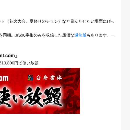
ント（花火大会、夏祭りのチラシ）など目立たせたい場面にぴっ
N)を同梱。JIS90字形のみを収録した廉価な
通常版
もあります。一
t.com」
9,800円で使い放題