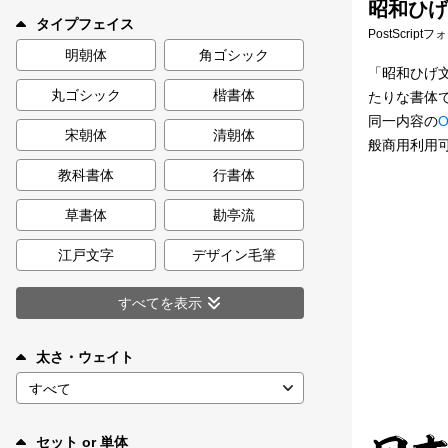
昭和ひげ
新着一覧
タイプフェイス
PostScript
明朝体
角ゴシック
「昭和ひげ
丸ゴシック
楷書体
たりな書体
カート
0
同一内容の
O
宋朝体
清朝体
般商用利用
マイページ
教科書体
行書体
お気に入り
草書体
勘亭流
江戸文字
デザイン毛筆
ご利用ガイド
すべてを表示
よくあるご質問
太さ・ウェイト
お問い合わせ
セット or 単体