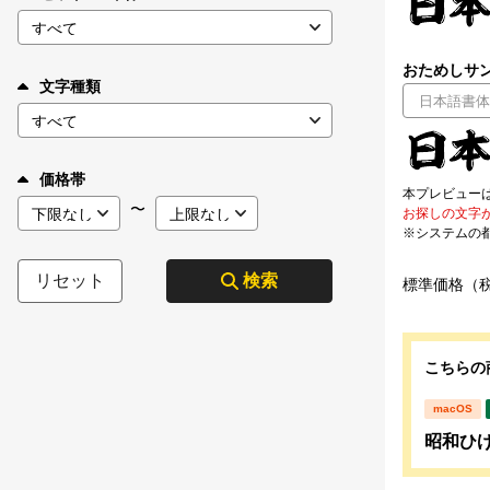
おためしサン
文字種類
価格帯
本プレビュー
〜
お探しの文字
※システムの
リセット
検索
標準価格（
こちらの
macOS
昭和ひげ