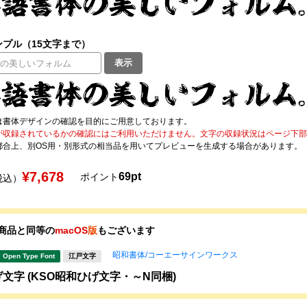
プル（15文字まで）
表示
は書体デザインの確認を目的にご用意しております。
が収録されているかの確認にはご利用いただけません。文字の収録状況はページ下部の 
都合上、別OS用・別形式の相当品を用いてプレビューを生成する場合があります。
¥7,678
69pt
ポイント
税込）
商品と同等の
macOS
版
もございます
昭和書体/コーエーサインワークス
Open Type Font
江戸文字
文字 (KSO昭和ひげ文字・～N同梱)