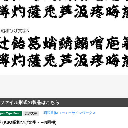
ファイル形式の製品はこちら
昭和書体/コーエーサインワークス
pen Type Font
江戸文字
 (KSO昭和ひげ文字・～N同梱)