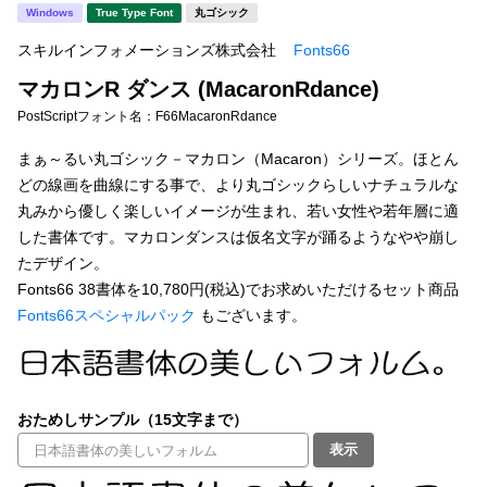
新着一覧
Windows
True Type Font
丸ゴシック
明朝体
角ゴシック
スキルインフォメーションズ株式会社
Fonts66
丸ゴシック
楷書体
マカロンR ダンス (MacaronRdance)
カート
0
宋朝体
清朝体
PostScriptフォント名：
F66MacaronRdance
教科書体
行書体
まぁ～るい丸ゴシック－マカロン（Macaron）シリーズ。ほとん
マイページ
どの線画を曲線にする事で、より丸ゴシックらしいナチュラルな
草書体
勘亭流
丸みから優しく楽しいイメージが生まれ、若い女性や若年層に適
お気に入り
した書体です。マカロンダンスは仮名文字が踊るようなやや崩し
江戸文字
デザイン毛筆
たデザイン。
Fonts66 38書体を10,780円(税込)でお求めいただけるセット商品
すべてを表示
ご利用ガイド
Fonts66スペシャルパック
もございます。
太さ・ウェイト
よくあるご質問
おためしサンプル（15文字まで）
お問い合わせ
セット or 単体
表示