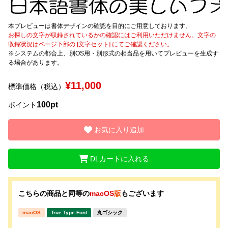
文字種類
本プレビューは書体デザインの確認を目的にご用意しております。
お探しの文字が収録されているかの確認にはご利用いただけません。文字の
収録状況はページ下部の [文字セット] にてご確認ください。
※システムの都合上、別OS用・別形式の相当品を用いてプレビューを生成す
る場合があります。
価格帯
〜
¥11,000
標準価格（税込）
100pt
ポイント
リセット
検索
お気に入り追加
DLカートに入れる
こちらの商品と同等の
macOS
版
もございます
macOS
True Type Font
丸ゴシック