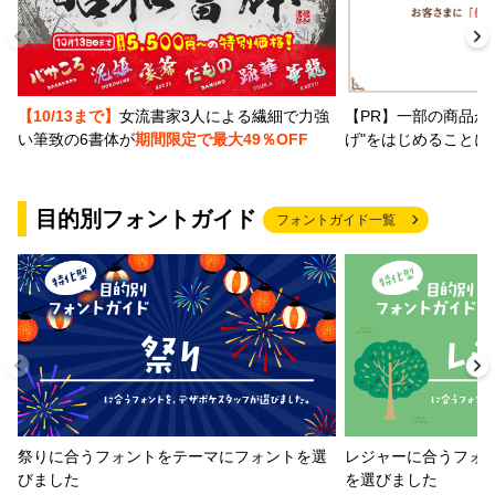
【PR】一部の商品か
【10/13まで】
女流書家3人による繊細で力強
げ"をはじめることに
い筆致の6書体が
期間限定で最大49％OFF
目的別フォントガイド
フォントガイド一覧
祭りに合うフォントをテーマにフォントを選
レジャーに合うフォ
びました
を選びました