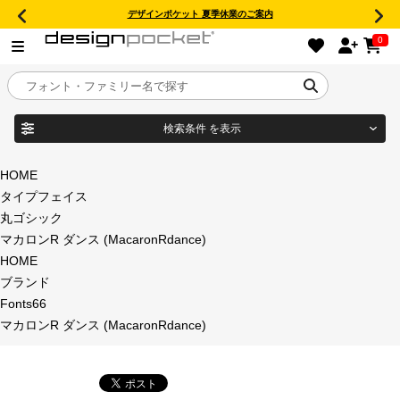
デザインポケット 夏季休業のご案内
0
検索条件
を表示
目的別フォントガイド
ブランド
HOME
タイプフェイス
特集
丸ゴシック
マカロンR ダンス (MacaronRdance)
商品名
おすすめ
HOME
ブランド
年間ライセンス商品
Fonts66
フォント形式
マカロンR ダンス (MacaronRdance)
キャンペーン一覧
タイプフェイス