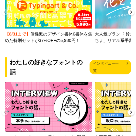
【8/31まで】
個性派のデザイン書体6書体を集
大人気ブランド 鈴木
めた特別セットが37%OFFの5,980円！
ちょ」リアル系手書
わたしの好きなフォントの
インタビュー一
話
覧