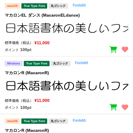
Fonts66
macOS
True Type Font
丸ゴシック
文字種類
マカロンEL ダンス (MacaronELdance)
価格帯
¥11,000
標準価格（税込）
〜
100pt
ポイント
Fonts66
Windows
True Type Font
丸ゴシック
リセット
検索
マカロンR (MacaronR)
¥11,000
標準価格（税込）
100pt
ポイント
Fonts66
macOS
True Type Font
丸ゴシック
マカロンR (MacaronR)