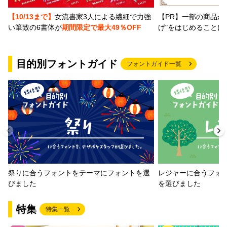
【PR】一部の商品か
【10/13まで】
女流書家3人による繊細で力強
げ"をはじめることに
い筆致の6書体が
期間限定で最大49％OFF
目的別フォントガイド
フォントガイド一覧
祭りに合うフォントをテーマにフォントを選
レジャーに合うフォ
びました
を選びました
特集
特集一覧