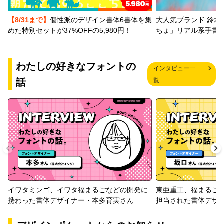
【8/31まで】
個性派のデザイン書体6書体を集
大人気ブランド 鈴木
めた特別セットが37%OFFの5,980円！
ちょ」リアル系手書
わたしの好きなフォントの
インタビュー一
話
覧
イワタミンゴ、イワタ福まるごなどの開発に
東亜重工、福まるご
携わった書体デザイナー・本多育実さん
担当された書体デザ