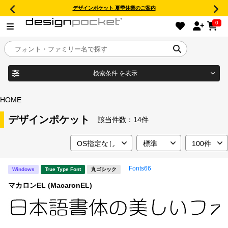
デザインポケット 夏季休業のご案内
0
検索条件
を表示
目的別フォントガイド
ブランド
HOME
特集
デザインポケット
該当件数：
14件
商品名
おすすめ
Fonts66
Windows
True Type Font
丸ゴシック
年間ライセンス商品
フォント形式
マカロンEL (MacaronEL)
キャンペーン一覧
タイプフェイス