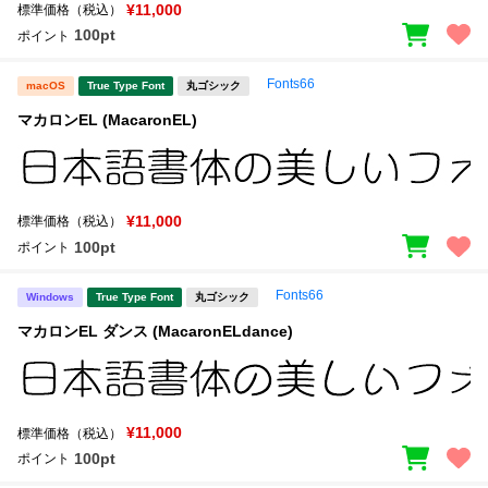
新着一覧
¥11,000
標準価格（税込）
明朝体
角ゴシック
100pt
ポイント
丸ゴシック
楷書体
Fonts66
macOS
True Type Font
丸ゴシック
カート
0
宋朝体
清朝体
マカロンEL (MacaronEL)
教科書体
行書体
マイページ
草書体
勘亭流
¥11,000
標準価格（税込）
お気に入り
江戸文字
デザイン毛筆
100pt
ポイント
すべてを表示
ご利用ガイド
Fonts66
Windows
True Type Font
丸ゴシック
マカロンEL ダンス (MacaronELdance)
太さ・ウェイト
よくあるご質問
お問い合わせ
¥11,000
標準価格（税込）
セット or 単体
100pt
ポイント