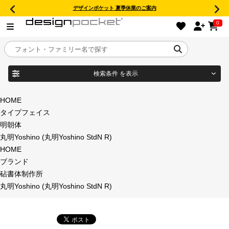
デザインポケット 夏季休業のご案内
0
検索条件
を表示
目的別フォントガイド
ブランド
HOME
タイプフェイス
特集
明朝体
丸明Yoshino (丸明Yoshino StdN R)
商品名
おすすめ
HOME
ブランド
年間ライセンス商品
砧書体制作所
フォント形式
丸明Yoshino (丸明Yoshino StdN R)
キャンペーン一覧
タイプフェイス