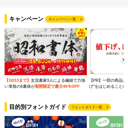
キャンペーン
キャンペーン一覧
【PR】一部の商品か
【10/13まで】
女流書家3人による繊細で力強
げ"をはじめることに
い筆致の6書体が
期間限定で最大49％OFF
目的別フォントガイド
フォントガイド一覧