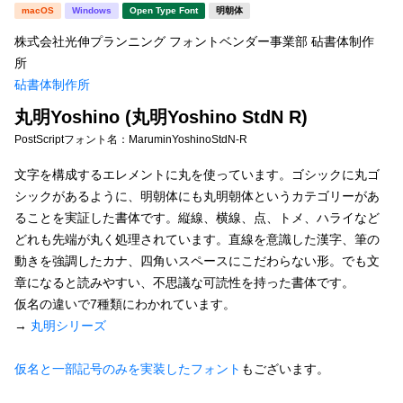
新着一覧
macOS
Windows
Open Type Font
明朝体
明朝体
角ゴシック
株式会社光伸プランニング フォントベンダー事業部 砧書体制作
丸ゴシック
楷書体
所
砧書体制作所
カート
0
宋朝体
清朝体
丸明Yoshino (丸明Yoshino StdN R)
教科書体
行書体
マイページ
PostScriptフォント名：
MaruminYoshinoStdN-R
草書体
勘亭流
文字を構成するエレメントに丸を使っています。ゴシックに丸ゴ
お気に入り
シックがあるように、明朝体にも丸明朝体というカテゴリーがあ
江戸文字
デザイン毛筆
ることを実証した書体です。縦線、横線、点、トメ、ハライなど
どれも先端が丸く処理されています。直線を意識した漢字、筆の
すべてを表示
ご利用ガイド
動きを強調したカナ、四角いスペースにこだわらない形。でも文
章になると読みやすい、不思議な可読性を持った書体です。
太さ・ウェイト
よくあるご質問
仮名の違いで7種類にわかれています。
→
丸明シリーズ
お問い合わせ
セット or 単体
仮名と一部記号のみを実装したフォント
もございます。