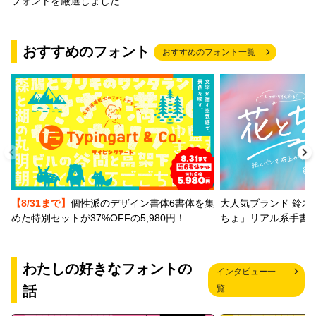
フォントを厳選しました
おすすめのフォント
おすすめのフォント一覧
【8/31まで】
個性派のデザイン書体6書体を集
大人気ブランド 鈴木
めた特別セットが37%OFFの5,980円！
ちょ」リアル系手書
わたしの好きなフォントの
インタビュー一
話
覧