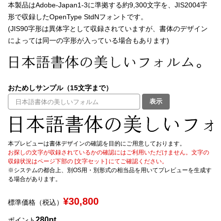
本製品はAdobe-Japan1-3に準拠する約9,300文字を、JIS2004字
形で収録したOpenType StdNフォントです。
文字種類
(JIS90字形は異体字として収録されていますが、書体のデザイン
によっては同一の字形が入っている場合もあります)
価格帯
〜
おためしサンプル（15文字まで）
表示
リセット
検索
本プレビューは書体デザインの確認を目的にご用意しております。
お探しの文字が収録されているかの確認にはご利用いただけません。文字の
収録状況はページ下部の [文字セット] にてご確認ください。
※システムの都合上、別OS用・別形式の相当品を用いてプレビューを生成す
る場合があります。
¥30,800
標準価格（税込）
280pt
ポイント