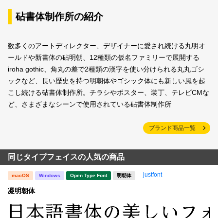
砧書体制作所の紹介
数多くのアートディレクター、デザイナーに愛され続ける丸明オ
ールドや新書体の砧明朝、12種類の仮名ファミリーで展開する
iroha gothic、角丸の差で2種類の漢字を使い分けられる丸丸ゴシ
ックなど、長い歴史を持つ明朝体やゴシック体にも新しい風を起
こし続ける砧書体制作所。チラシやポスター、装丁、テレビCMな
ど、さまざまなシーンで使用されている砧書体制作所
ブランド商品一覧
同じタイプフェイスの人気の商品
justfont
macOS
Windows
Open Type Font
明朝体
凝明朝体