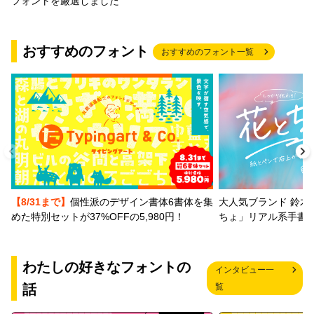
フォントを厳選しました
おすすめのフォント
おすすめのフォント一覧
【8/31まで】
個性派のデザイン書体6書体を集
大人気ブランド 鈴木
めた特別セットが37%OFFの5,980円！
ちょ」リアル系手書
わたしの好きなフォントの
インタビュー一
話
覧