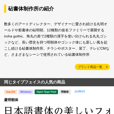
砧書体制作所の紹介
数多くのアートディレクター、デザイナーに愛され続ける丸明オ
ールドや新書体の砧明朝、12種類の仮名ファミリーで展開する
iroha gothic、角丸の差で2種類の漢字を使い分けられる丸丸ゴシ
ックなど、長い歴史を持つ明朝体やゴシック体にも新しい風を起
こし続ける砧書体制作所。チラシやポスター、装丁、テレビCMな
ど、さまざまなシーンで使用されている砧書体制作所
ブランド商品一覧
同じタイプフェイスの人気の商品
justfont
macOS
Windows
Open Type Font
明朝体
凝明朝体