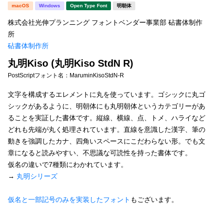
新着一覧
macOS
Windows
Open Type Font
明朝体
明朝体
角ゴシック
株式会社光伸プランニング フォントベンダー事業部 砧書体制作
丸ゴシック
楷書体
所
砧書体制作所
カート
0
宋朝体
清朝体
丸明Kiso (丸明Kiso StdN R)
教科書体
行書体
マイページ
PostScriptフォント名：
MaruminKisoStdN-R
草書体
勘亭流
文字を構成するエレメントに丸を使っています。ゴシックに丸ゴ
お気に入り
シックがあるように、明朝体にも丸明朝体というカテゴリーがあ
江戸文字
デザイン毛筆
ることを実証した書体です。縦線、横線、点、トメ、ハライなど
どれも先端が丸く処理されています。直線を意識した漢字、筆の
すべてを表示
ご利用ガイド
動きを強調したカナ、四角いスペースにこだわらない形。でも文
章になると読みやすい、不思議な可読性を持った書体です。
太さ・ウェイト
よくあるご質問
仮名の違いで7種類にわかれています。
→
丸明シリーズ
お問い合わせ
セット or 単体
仮名と一部記号のみを実装したフォント
もございます。