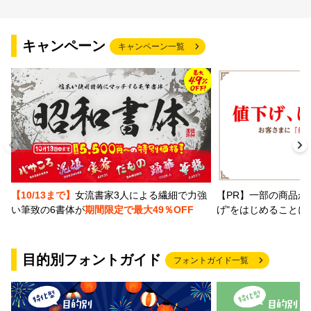
キャンペーン
キャンペーン一覧
【PR】一部の商品か
【10/13まで】
女流書家3人による繊細で力強
げ"をはじめることに
い筆致の6書体が
期間限定で最大49％OFF
目的別フォントガイド
フォントガイド一覧