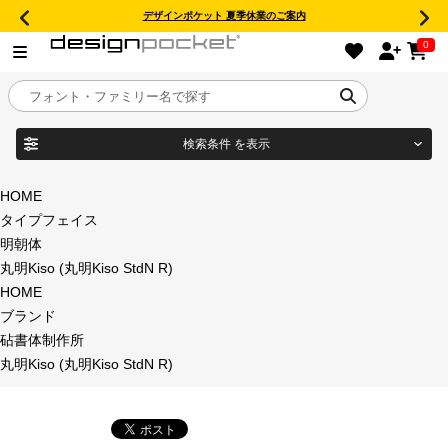
デザインポケット 夏季休業のご案内
0
検索条件
を表示
目的別フォントガイド
ブランド
HOME
タイプフェイス
特集
明朝体
丸明Kiso (丸明Kiso StdN R)
商品名
おすすめ
HOME
ブランド
年間ライセンス商品
砧書体制作所
フォント形式
丸明Kiso (丸明Kiso StdN R)
キャンペーン一覧
タイプフェイス