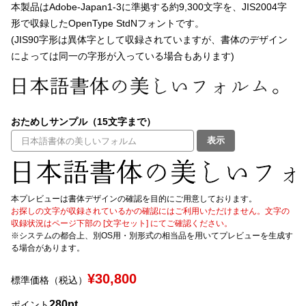
本製品はAdobe-Japan1-3に準拠する約9,300文字を、JIS2004字
形で収録したOpenType StdNフォントです。
文字種類
(JIS90字形は異体字として収録されていますが、書体のデザイン
によっては同一の字形が入っている場合もあります)
価格帯
〜
おためしサンプル（15文字まで）
表示
リセット
検索
本プレビューは書体デザインの確認を目的にご用意しております。
お探しの文字が収録されているかの確認にはご利用いただけません。文字の
収録状況はページ下部の [文字セット] にてご確認ください。
※システムの都合上、別OS用・別形式の相当品を用いてプレビューを生成す
る場合があります。
¥30,800
標準価格（税込）
280pt
ポイント