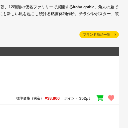
種類の仮名ファミリーで展開するiroha gothic、角丸の差で
にも新しい風を起こし続ける砧書体制作所。チラシやポスター、装
ブランド商品一覧
¥38,800
352pt
標準価格（税込）
ポイント