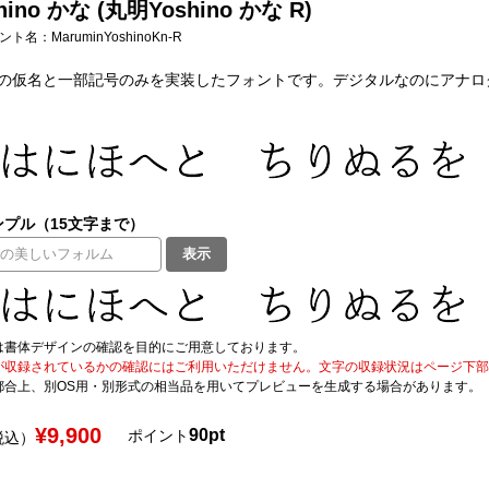
ino かな (丸明Yoshino かな R)
フォント名：
MaruminYoshinoKn-R
の仮名と一部記号のみを実装したフォントです。デジタルなのにアナロ
プル（15文字まで）
表示
は書体デザインの確認を目的にご用意しております。
が収録されているかの確認にはご利用いただけません。文字の収録状況はページ下部の 
都合上、別OS用・別形式の相当品を用いてプレビューを生成する場合があります。
¥9,900
90pt
ポイント
税込）