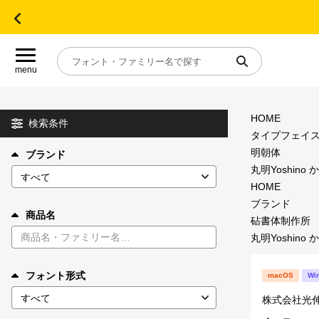
menu
HOME
目的別フォントガイド
検索条件
タイプフェイ
明朝体
ブランド
特集
丸明Yoshino か
HOME
おすすめ
ブランド
商品名
砧書体制作所
丸明Yoshino か
年間ライセンス商品
フォント形式
macOS
Wi
キャンペーン一覧
株式会社光