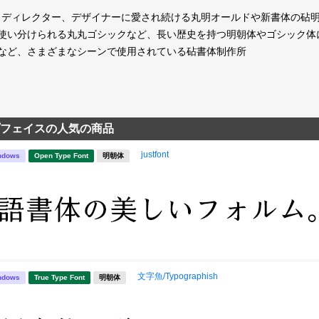
ディレクター、デザイナーに愛され続ける丸明オールドや新書体の砧明朝、12
を使い分けられる丸丸ゴシックなど、長い歴史を持つ明朝体やゴシック体
Mなど、さまざまなシーンで使用されている砧書体制作所
フェイスの人気の商品
justfont
ndows
Open Type Font
明朝体
文字魚/Typographish
ndows
True Type Font
明朝体