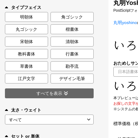
丸明Yosh
新着一覧
タイプフェイス
PostScript
明朝体
角ゴシック
丸明yoshino
丸ゴシック
楷書体
カート
0
宋朝体
清朝体
マイページ
教科書体
行書体
おためしサン
お気に入り
草書体
勘亭流
江戸文字
デザイン毛筆
ご利用ガイド
すべてを表示
本プレビュー
よくあるご質問
お探しの文字
※システムの
太さ・ウェイト
お問い合わせ
標準価格（
セット or 単体