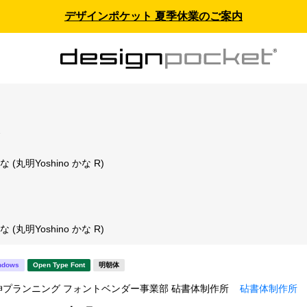
デザインポケット 夏季休業のご案内
ス
な (丸明Yoshino かな R)
な (丸明Yoshino かな R)
ndows
Open Type Font
明朝体
伸プランニング フォントベンダー事業部 砧書体制作所
砧書体制作所