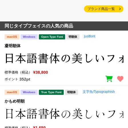
ブランド商品一覧
同じタイプフェイスの人気の商品
justfont
macOS
Windows
Open Type Font
明朝体
凝明朝体
¥38,800
標準価格（税込）
352pt
ポイント
文字魚/Typographish
macOS
Windows
True Type Font
明朝体
かもめ明朝
¥1,650
標準価格（税込）