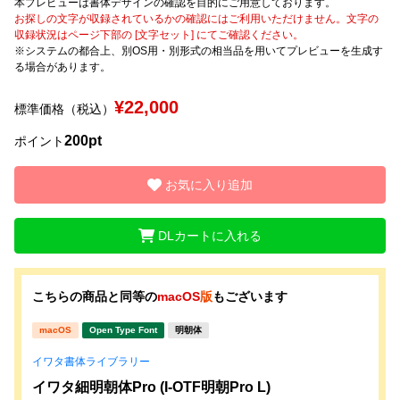
本プレビューは書体デザインの確認を目的にご用意しております。
お探しの文字が収録されているかの確認にはご利用いただけません。文字の
収録状況はページ下部の [文字セット] にてご確認ください。
文字種類
※システムの都合上、別OS用・別形式の相当品を用いてプレビューを生成す
る場合があります。
¥22,000
標準価格（税込）
価格帯
200pt
〜
ポイント
お気に入り追加
リセット
検索
DLカートに入れる
こちらの商品と同等の
macOS
版
もございます
macOS
Open Type Font
明朝体
イワタ書体ライブラリー
イワタ細明朝体Pro (I-OTF明朝Pro L)