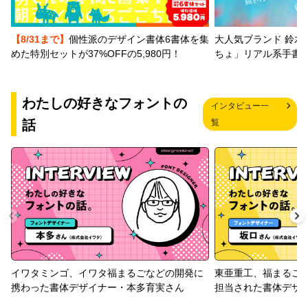
【8/31まで】
個性派のデザイン書体6書体を集
大人気ブランド 鈴木
めた特別セットが37%OFFの5,980円！
ちょ」リアル系手書
わたしの好きなフォントの
インタビュー一
話
覧
イワタミンゴ、イワタ福まるごなどの開発に
東亜重工、福まるご
携わった書体デザイナー・本多育実さん
担当された書体デザ