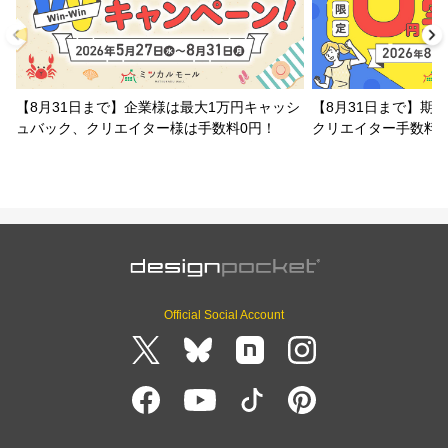
【8月31日まで】企業様は最大1万円キャッシ
【8月31日まで】期
ュバック、クリエイター様は手数料0円！
クリエイター手数料
Official Social Account