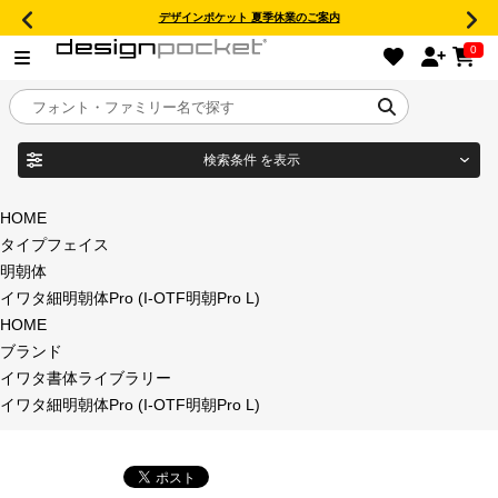
デザインポケット 夏季休業のご案内
0
検索条件
を表示
目的別フォントガイド
ブランド
HOME
タイプフェイス
特集
明朝体
イワタ細明朝体Pro (I-OTF明朝Pro L)
商品名
おすすめ
HOME
ブランド
年間ライセンス商品
イワタ書体ライブラリー
フォント形式
イワタ細明朝体Pro (I-OTF明朝Pro L)
キャンペーン一覧
タイプフェイス