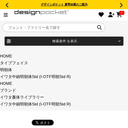
デザインポケット 夏季休業のご案内
0
検索条件
を表示
目的別フォントガイド
ブランド
HOME
タイプフェイス
特集
明朝体
イワタ中細明朝体Std (I-OTF明朝Std R)
商品名
おすすめ
HOME
ブランド
年間ライセンス商品
イワタ書体ライブラリー
フォント形式
イワタ中細明朝体Std (I-OTF明朝Std R)
キャンペーン一覧
タイプフェイス