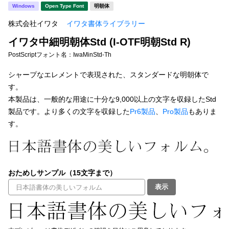
新着一覧
Windows
Open Type Font
明朝体
明朝体
角ゴシック
株式会社イワタ
イワタ書体ライブラリー
丸ゴシック
楷書体
イワタ中細明朝体Std (I-OTF明朝Std R)
カート
0
宋朝体
清朝体
PostScriptフォント名：
IwaMinStd-Th
教科書体
行書体
シャープなエレメントで表現された、スタンダードな明朝体で
マイページ
す。
草書体
勘亭流
本製品は、一般的な用途に十分な9,000以上の文字を収録したStd
お気に入り
製品です。より多くの文字を収録した
Pr6製品
、
Pro製品
もありま
江戸文字
デザイン毛筆
す。
すべてを表示
ご利用ガイド
太さ・ウェイト
よくあるご質問
おためしサンプル（15文字まで）
表示
お問い合わせ
セット or 単体