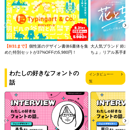
【8/31まで】
個性派のデザイン書体6書体を集
大人気ブランド 鈴木
めた特別セットが37%OFFの5,980円！
ちょ」リアル系手書
わたしの好きなフォントの
インタビュー一
話
覧