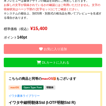
本プレビューは書体デザインの確認を目的にご用意しております。
お探しの文字が収録されているかの確認にはご利用いただけません。文字の
収録状況はページ下部の [文字セット] にてご確認ください。
文字種類
※システムの都合上、別OS用・別形式の相当品を用いてプレビューを生成す
る場合があります。
¥15,400
標準価格（税込）
価格帯
140pt
〜
ポイント
お気に入り追加
リセット
検索
DLカートに入れる
こちらの商品と同等の
macOS
版
もございます
macOS
Open Type Font
明朝体
イワタ書体ライブラリー
イワタ中細明朝体Std (I-OTF明朝Std R)