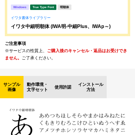
Windows
True Type Font
明朝体
イワタ書体ライブラリー
イワタ中細明朝体 (IWA明-中細Plus、IWAp～)
ご注意事項
※サービスの性質上、
ご購入後のキャンセル・返品はお受けでき
ません。
ご了承ください。
サンプル
動作環境・
インストール
使用許諾
画像
文字セット
方法